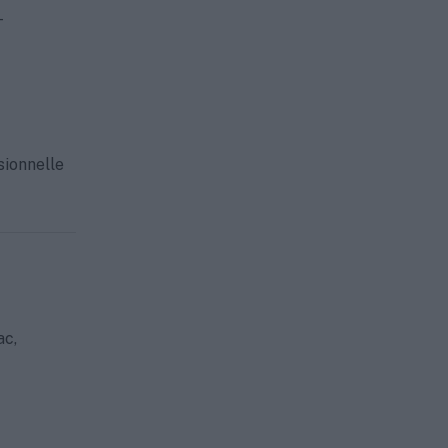
-
sionnelle
ac,