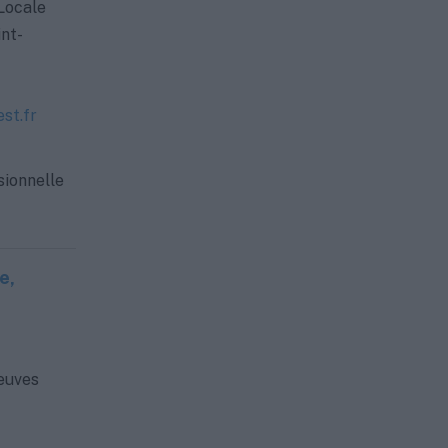
 Locale
nt-
st.fr
sionnelle
e,
euves