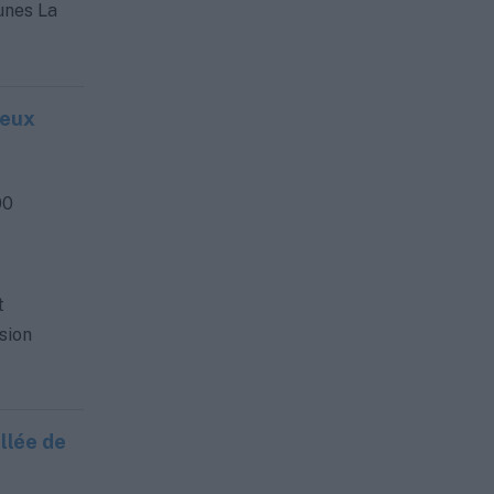
unes La
ueux
00
t
sion
llée de