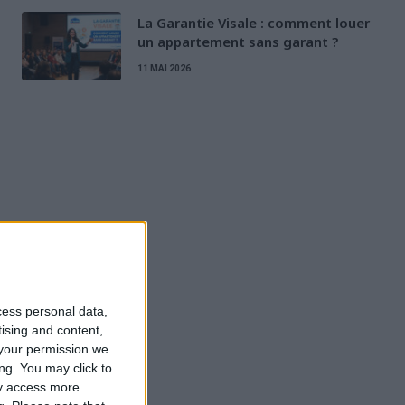
La Garantie Visale : comment louer
un appartement sans garant ?
11 MAI 2026
cess personal data,
tising and content,
your permission we
ng. You may click to
ay access more