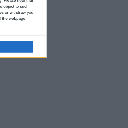
g.
Please note that
o object to such
ces or withdraw your
 of the webpage.