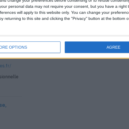
 and change your preferences before consenting or to refuse consentin
on —
our personal data may not require your consent, but you have a right t
ferences will apply to this website only. You can change your preferen
y returning to this site and clicking the "Privacy" button at the bottom
aine
on
ORE OPTIONS
AGREE
es.fr/
sionnelle
se,