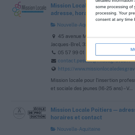
detailed information
Mission Locale Villenave-d'Orn
some processing of y
adresse, horaires et contact
processing. Your pre
consent at any time b
Nouvelle-Aquitaine
45 avenue Maréchal-Leclerc Dom
Jacques-Brel, 33140 Villenave-d'Orn
M
05 57 99 01 80
contact.pessac@mldesgraves.fr
https://www.missionlocaledesgrav
Mission locale pour l’insertion profes
et sociale des jeunes (16-25 ans) – V...
Mission Locale Poitiers — adres
horaires et contact
Nouvelle-Aquitaine