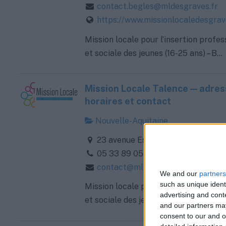
contact.begles@mldesgraves.fr
https://www.missionlocaledesgrav
Mission locale pour l’insertion profes
et sociale des jeunes (16-25 ans) – B...
Mission Locale Talence — adres
horaires et contact
Nouvelle-Aquitaine
23 avenue Espeléta, 33400 Talen
05 33 89 05 24
contact@mldesgraves.fr
We and our
partners
such as unique ident
Mission locale pour l’insertion profes
advertising and con
et sociale des jeunes (16-25 ans) – T...
and our partners may
consent to our and o