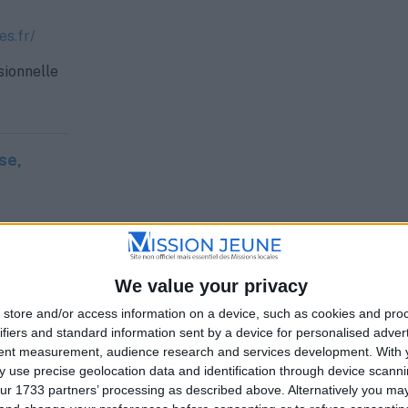
es.fr/
sionnelle
se,
ce
We value your privacy
store and/or access information on a device, such as cookies and pro
ifiers and standard information sent by a device for personalised adver
sionnelle
tent measurement, audience research and services development.
With 
 use precise geolocation data and identification through device scanni
ur 1733 partners’ processing as described above. Alternatively you m