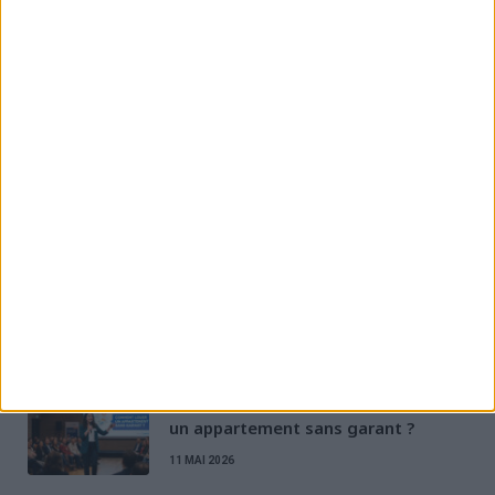
Job d’été dernière minute : trouver
en juillet-août 2026
18 JUIN 2026
Mutuelle santé jeune 2026 : guide
complet, prix et meilleur choix
22 MAI 2026
Jobs d’été 2026 : comment trouver
un emploi saisonnier ?
14 MAI 2026
La Garantie Visale : comment louer
un appartement sans garant ?
11 MAI 2026