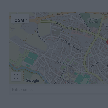
OSM
Raccou