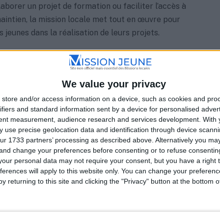
laborer un projet de formation ou faciliter l’accès à
maintien, la mission locale met tout en œuvre pour
jeunes dans la réalisation de leurs projets.
nsertion sociale et professionnelle à 360 Degrés
We value your privacy
 la mission locale ne se limite pas à l’emploi et à la
englobe également l’insertion sociale des jeunes à
store and/or access information on a device, such as cookies and pro
ifiers and standard information sent by a device for personalised adver
itude de domaines tels que l’orientation, le logement, la
tent measurement, audience research and services development.
With 
, la citoyenneté, ainsi que les sports, les loisirs et la
 use precise geolocation data and identification through device scanni
if est d’aider les jeunes à surmonter les défis liés à leur
ur 1733 partners’ processing as described above. Alternatively you m
 et professionnelle.
 and change your preferences before consenting or to refuse consentin
our personal data may not require your consent, but you have a right t
ferences will apply to this website only. You can change your preferen
ncertation pour des actions ciblées
y returning to this site and clicking the "Privacy" button at the bottom
e à promouvoir la concertation entre les différents
aux afin de développer des actions précisément adaptées