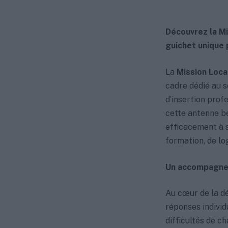
Découvrez la Mi
guichet unique 
La
Mission Loca
cadre dédié au s
d’insertion profe
cette antenne bé
efficacement à s
formation, de lo
Un accompagnem
Au cœur de la dé
réponses individ
difficultés de ch