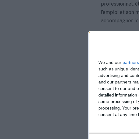
professionnel, é
l’emploi et son 
accompagner les 
Une mission d’i
L’intervention de
formation. Elle 
We and our
partners
such as unique ident
travers une mult
advertising and con
santé, la mobilité
and our partners may
culture. L’object
consent to our and o
insertion sociale
detailed information
some processing of y
processing. Your pre
Favoriser la co
consent at any time b
La MLOA s’engag
partenaires loc