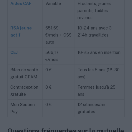
Aides CAF
Variable
Étudiants, jeunes
parents, faibles
revenus
RSA jeune
651,69
18-24 ans avec 3
actif
€/mois + CSS
214h travaillées
auto
CEJ
566,17
16-25 ans en insertion
€/mois
Bilan de santé
0 €
Tous les 5 ans (18-30
gratuit CPAM
ans)
Contraception
0 €
Femmes jusqu’à 25
gratuite
ans
Mon Soutien
0 €
12 séances/an
Psy
gratuites
Questions fréquentes sur la mutuelle