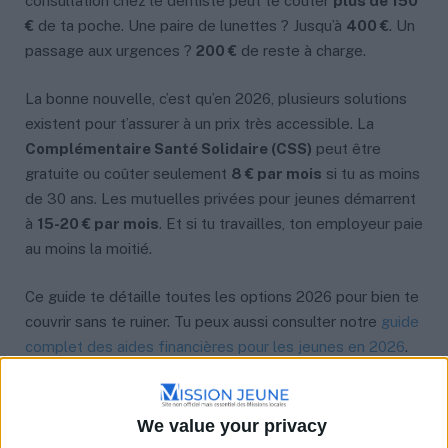
consultation chez le dentiste peut te coûter
plus de 150
€
de ta poche. Une paire de lunettes ? Jusqu’à
400 €
. Un
passage aux urgences ?
200 €
de reste à charge.
La bonne nouvelle, c’est qu’en 2026, plusieurs solutions
existent pour t’assurer à un prix très accessible. La
Complémentaire Santé Solidaire (CSS)
peut être
gratuite ou coûter seulement
8 € par mois
si tu as moins
de 30 ans. Les mutuelles privées pour jeunes démarrent
à
15-20 € par mois
. Et si tu travailles, ton employeur paie
au moins la moitié.
Ce guide te détaille toutes les options 2026 pour bien te
couvrir sans te ruiner. Tu peux aussi consulter notre
guide
complet des aides financières pour les jeunes en 2026
.
Pourquoi prendre une mutuelle
We value your privacy
quand on est jeune ?