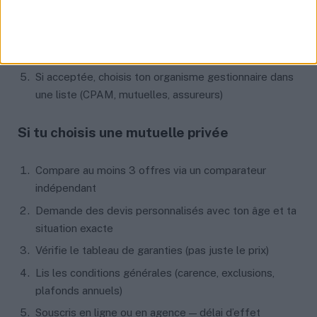
justificatifs de revenus des 12 derniers mois
Dépose ta demande en ligne ou par courrier
Attends la réponse (2 mois maximum)
Si acceptée, choisis ton organisme gestionnaire dans
une liste (CPAM, mutuelles, assureurs)
Si tu choisis une mutuelle privée
Compare au moins 3 offres via un comparateur
indépendant
Demande des devis personnalisés avec ton âge et ta
situation exacte
Vérifie le tableau de garanties (pas juste le prix)
Lis les conditions générales (carence, exclusions,
plafonds annuels)
Souscris en ligne ou en agence — délai d’effet