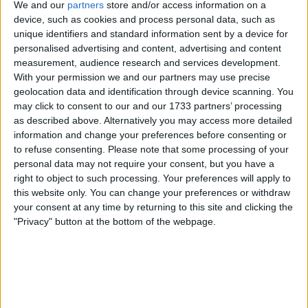
We and our
partners
store and/or access information on a
device, such as cookies and process personal data, such as
Beaucoup de jeunes pensent qu’ils sont en bonne santé
unique identifiers and standard information sent by a device for
et que la mutuelle est une dépense inutile. C’est une
personalised advertising and content, advertising and content
erreur fréquente. Voici pourquoi.
measurement, audience research and services development.
With your permission we and our partners may use precise
geolocation data and identification through device scanning. You
La Sécurité sociale ne rembourse pas tout
may click to consent to our and our 1733 partners’ processing
as described above. Alternatively you may access more detailed
La Sécurité sociale couvre en moyenne
70 %
du tarif
information and change your preferences before consenting or
conventionné pour une consultation médicale. Les 30 %
to refuse consenting.
Please note that some processing of your
restants — appelés
ticket modérateur
— sont à ta
personal data may not require your consent, but you have a
charge. Sans mutuelle, tu paies cette différence de ta
right to object to such processing. Your preferences will apply to
poche.
this website only. You can change your preferences or withdraw
your consent at any time by returning to this site and clicking the
"Privacy" button at the bottom of the webpage.
Par exemple, une consultation chez un médecin
généraliste secteur 1 coûte 30 €. La Sécu rembourse 21
€. Il te reste 9 € à payer. C’est gérable. Mais multiplié par
10 consultations dans l’année, ça représente
90 €
.