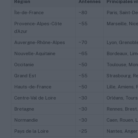
Région
Antennes
Principales vi
Île-de-France
~80
Paris, Saint-D
Provence-Alpes-Côte
~55
Marseille, Nic
d’Azur
Auvergne-Rhône-Alpes
~70
Lyon, Grenoble
Nouvelle-Aquitaine
~65
Bordeaux, Limo
Occitanie
~50
Toulouse, Mont
Grand Est
~55
Strasbourg, R
Hauts-de-France
~50
Lille, Amiens,
Centre-Val de Loire
~30
Orléans, Tours
Bretagne
~30
Rennes, Brest,
Normandie
~30
Caen, Rouen, L
Pays de la Loire
~25
Nantes, Angers