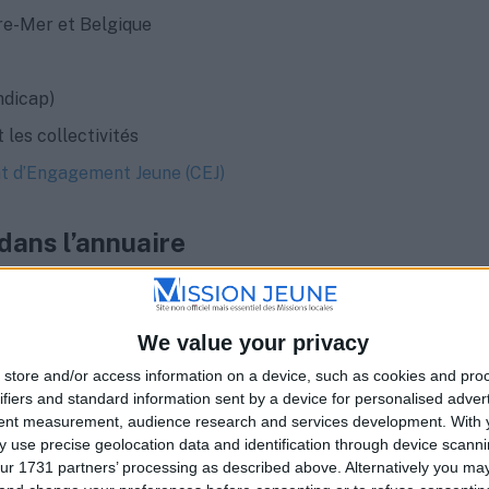
re-Mer et Belgique
ndicap)
t les collectivités
t d’Engagement Jeune (CEJ)
dans l’annuaire
outes leurs informations utiles : adresse précise,
 descriptif des services.
We value your privacy
store and/or access information on a device, such as cookies and pro
ifiers and standard information sent by a device for personalised adver
lle, région, ou nom d’agence.
tent measurement, audience research and services development.
With 
 use precise geolocation data and identification through device scanni
ur 1731 partners’ processing as described above. Alternatively you m