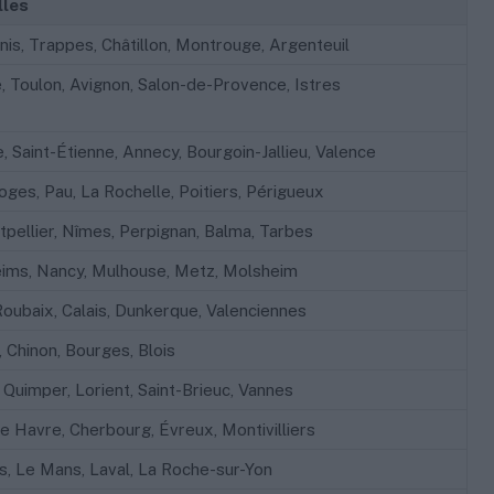
lles
enis, Trappes, Châtillon, Montrouge, Argenteuil
e, Toulon, Avignon, Salon-de-Provence, Istres
, Saint-Étienne, Annecy, Bourgoin-Jallieu, Valence
ges, Pau, La Rochelle, Poitiers, Périgueux
pellier, Nîmes, Perpignan, Balma, Tarbes
eims, Nancy, Mulhouse, Metz, Molsheim
 Roubaix, Calais, Dunkerque, Valenciennes
, Chinon, Bourges, Blois
 Quimper, Lorient, Saint-Brieuc, Vannes
e Havre, Cherbourg, Évreux, Montivilliers
, Le Mans, Laval, La Roche-sur-Yon