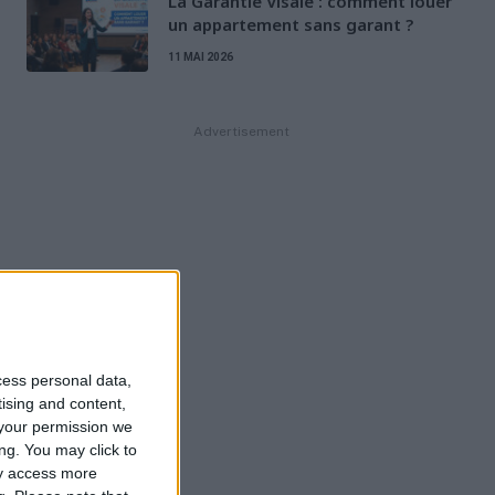
La Garantie Visale : comment louer
un appartement sans garant ?
11 MAI 2026
Advertisement
cess personal data,
tising and content,
your permission we
ng. You may click to
ay access more