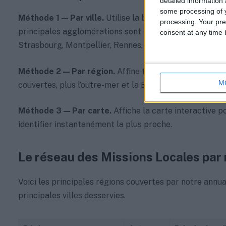
detailed information
some processing of y
Méthode 1 — Par ville.
Utilise la barre de recherche de
processing. Your pre
principales agglomérations sont couvertes : Paris, Marse
consent at any time b
Strasbourg, Montpellier, Rennes, et plus de 600 autres
Méthode 2 — Par région.
Affine ta recherche par régio
M
couvertes, plus l’outre-mer et la Belgique.
Méthode 3 — Par carte.
Affiche la carte interactive po
identifier instantanément la plus proche.
Le réseau des Missions Locales par
Voici les principales régions couvertes par notre annu
principales villes desservies.