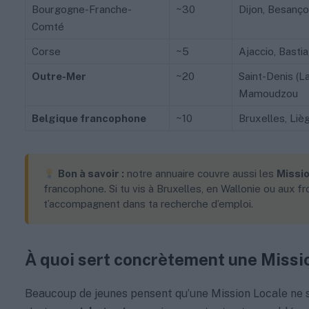
Bourgogne-Franche-
~30
Dijon, Besanço
Comté
Corse
~5
Ajaccio, Basti
Outre-Mer
~20
Saint-Denis (L
Mamoudzou
Belgique francophone
~10
Bruxelles, Liè
Bon à savoir :
notre annuaire couvre aussi les
Missio
francophone. Si tu vis à Bruxelles, en Wallonie ou aux f
t’accompagnent dans ta recherche d’emploi.
À quoi sert concrètement une Missi
Beaucoup de jeunes pensent qu’une Mission Locale ne ser