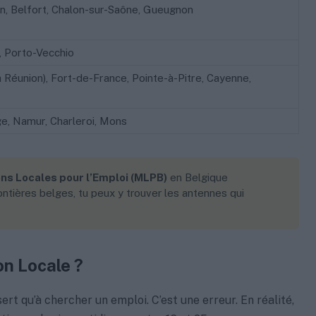
n, Belfort, Chalon-sur-Saône, Gueugnon
a, Porto-Vecchio
a Réunion), Fort-de-France, Pointe-à-Pitre, Cayenne,
ge, Namur, Charleroi, Mons
ns Locales pour l’Emploi (MLPB)
en Belgique
rontières belges, tu peux y trouver les antennes qui
on Locale ?
t qu’à chercher un emploi. C’est une erreur. En réalité,