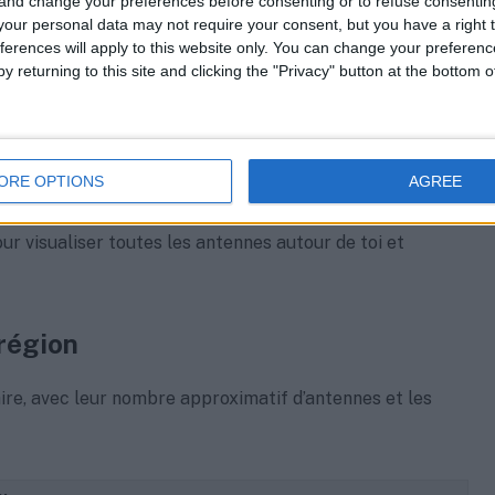
 and change your preferences before consenting or to refuse consentin
our personal data may not require your consent, but you have a right t
 l’annuaire et tape le nom de ta commune. Toutes les
ferences will apply to this website only. You can change your preferen
ille, Lyon, Toulouse, Bordeaux, Lille, Nice, Nantes,
y returning to this site and clicking the "Privacy" button at the bottom
.
n administrative. Voici les 13 régions métropolitaines
ORE OPTIONS
AGREE
ur visualiser toutes les antennes autour de toi et
 région
aire, avec leur nombre approximatif d’antennes et les