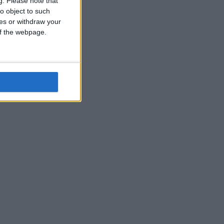
g.
Please note that
o object to such
ces or withdraw your
 of the webpage.