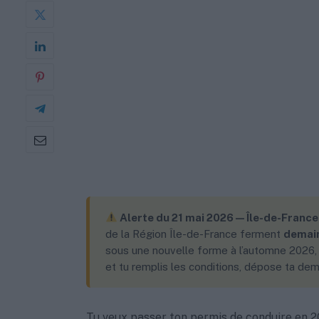
Alerte du 21 mai 2026 — Île-de-France 
de la Région Île-de-France ferment
demain
sous une nouvelle forme à l’automne 2026, a
et tu remplis les conditions, dépose ta dem
Tu veux passer ton permis de conduire en 202