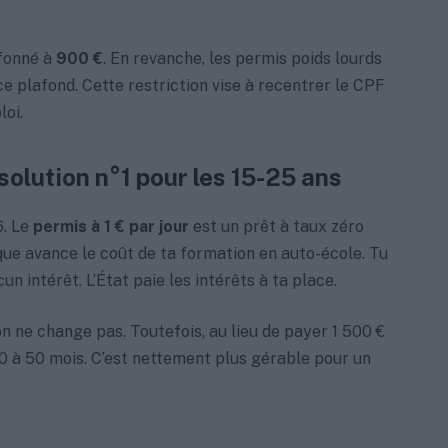
afonné à
900 €
. En revanche, les permis poids lourds
ce plafond. Cette restriction vise à recentrer le CPF
loi.
a solution n°1 pour les 15-25 ans
6. Le
permis à 1 € par jour
est un prêt à taux zéro
que avance le coût de ta formation en auto-école. Tu
cun intérêt. L’État paie les intérêts à ta place.
on ne change pas. Toutefois, au lieu de payer 1 500 €
0 à 50 mois. C’est nettement plus gérable pour un