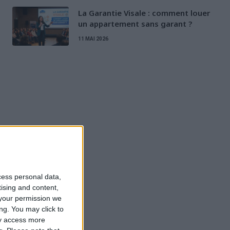
La Garantie Visale : comment louer
un appartement sans garant ?
11 MAI 2026
cess personal data,
tising and content,
your permission we
ng. You may click to
ay access more