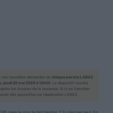
:
les nouvelles demandes du
chèque permis LABAZ
, jeudi 22 mai 2026 à 12h00
. Le dispositif rouvrira
près les Assises de la Jeunesse. Si tu es francilien
ande dès aujourd’hui sur l’application LABAZ.
6, mais le prix te fait hésiter ? Tu n’es pas seul. En