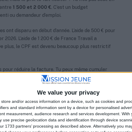
 entre
1 500 et 2 000 €
. C’est un budget
renti ou demandeur d’emploi.
es ont disparu en début d’année. L’aide de 500 € pour
ier 2026. L’aide de 1 200 € de France Travail a
De plus, le CPF est devenu beaucoup plus restrictif
s pour réduire la facture. Tu peux même cumuler
as. Ce guide te montre toutes les aides encore
mment monter ton dossier étape par étape. Tu peux
We value your privacy
es financières pour les jeunes en 2026
.
store and/or access information on a device, such as cookies and pro
ifiers and standard information sent by a device for personalised adver
s aides supprimées
tent measurement, audience research and services development.
With 
 use precise geolocation data and identification through device scanni
ur 1733 partners’ processing as described above. Alternatively you m
 c’est fini