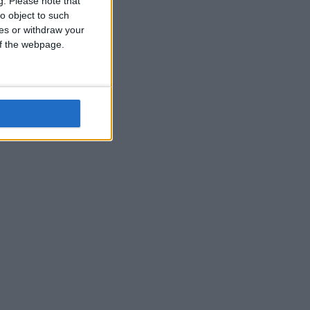
g.
Please note that
o object to such
ces or withdraw your
 of the webpage.