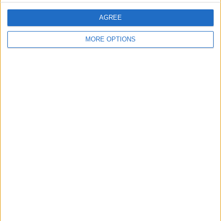
AGREE
MORE OPTIONS
RÉDACTION DE CV & LM
Exemple de CV pour jeune sans expérience
26 JANVIER 2026
Quand on est jeune et qu’on n’a jamais travaillé, faire un CV
peut sembler impossible.Beaucoup…