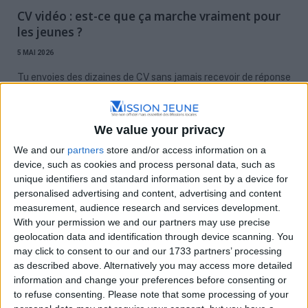
CV vidéo : est-ce que ça marche vraiment pour
les jeunes ?
5 MAI 2026
Tu envoies des dizaines de CV sans jamais recevoir de réponse
? Tu as peu…
We value your privacy
We and our
partners
store and/or access information on a
device, such as cookies and process personal data, such as
unique identifiers and standard information sent by a device for
personalised advertising and content, advertising and content
measurement, audience research and services development.
With your permission we and our partners may use precise
geolocation data and identification through device scanning. You
may click to consent to our and our 1733 partners’ processing
as described above. Alternatively you may access more detailed
RÉDACTION DE CV & LM
information and change your preferences before consenting or
to refuse consenting.
Please note that some processing of your
CV en ligne ou CV papier : que choisir