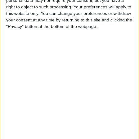
personal data may not require your consent, but you have a
aujourd’hui ?
right to object to such processing. Your preferences will apply to
27 JANVIER 2026
this website only. You can change your preferences or withdraw
your consent at any time by returning to this site and clicking the
Quand on est jeune et qu’on postule à un emploi, une question
"Privacy" button at the bottom of the webpage.
revient souvent :faut-il…
RÉDACTION DE CV & LM
CV Mission Locale : conseils pour maximiser ses
chances
27 JANVIER 2026