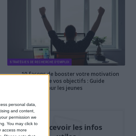
STRATÉGIES DE RECHERCHE D'EMPLOI
10 façons de booster votre motivation
et atteindre vos objectifs : Guide
pratique pour les jeunes
22 MAI 2024
cess personal data,
tising and content,
your permission we
ng. You may click to
Recevoir les infos
ay access more