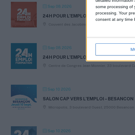
detailed information
Sep 08 2026
some processing of y
processing. Your pre
24H POUR L’EMPLOI ET LA FORMATION –
consent at any time b
Couvent des Jacobins, 20 place Sainte-Anne, 3
Sep 08 2026
M
24H POUR L’EMPLOI ET LA FORMATION –
Centre de Congres Jean Monnier, 33 boulevard C
Sep 10 2026
SALON CAP VERS L’EMPLOI – BESANCON
Micropolis, 3 boulevard Ouest, 25000 Besancon
Sep 10 2026