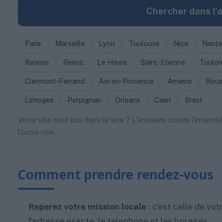
Chercher dans l'
Paris
Marseille
Lyon
Toulouse
Nice
Nante
Rennes
Reims
Le Havre
Saint-Etienne
Toulo
Clermont-Ferrand
Aix-en-Provence
Amiens
Rou
Limoges
Perpignan
Orleans
Caen
Brest
Votre ville n'est pas dans la liste ? L'annuaire couvre l'ensem
l'outre-mer.
Comment prendre rendez-vous
Reperez votre mission locale
: c'est celle de v
l'adresse exacte, le telephone et les horaires.