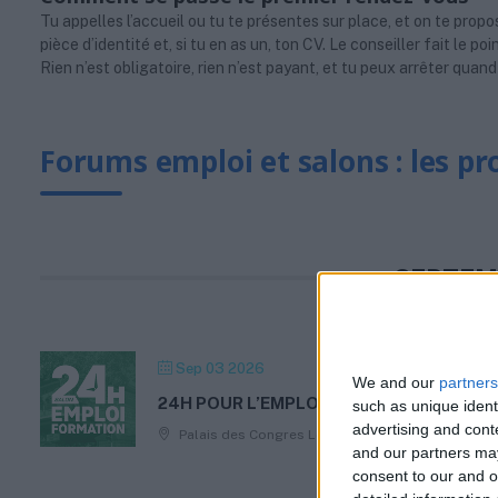
Tu appelles l’accueil ou tu te présentes sur place, et on te prop
pièce d’identité et, si tu en as un, ton CV. Le conseiller fait le p
Rien n’est obligatoire, rien n’est payant, et tu peux arrêter quand
Forums emploi et salons : les p
SEPTEM
Sep 03 2026
We and our
partners
24H POUR L’EMPLOI ET LA FORMATION –
such as unique ident
advertising and con
Palais des Congres Le Vinci, 26 boulevard Heurt
and our partners may
consent to our and o