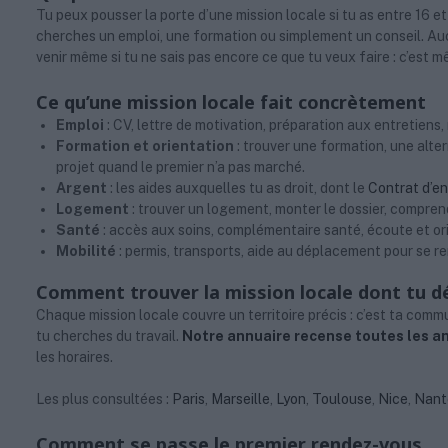
Tu peux pousser la porte d’une mission locale si tu as entre 16 et 
cherches un emploi, une formation ou simplement un conseil. Au
venir même si tu ne sais pas encore ce que tu veux faire : c’est m
Ce qu’une mission locale fait concrètement
Emploi
: CV, lettre de motivation, préparation aux entretiens,
Formation et orientation
: trouver une formation, une alte
projet quand le premier n’a pas marché.
Argent
: les aides auxquelles tu as droit, dont le
Contrat d’e
Logement
: trouver un logement, monter le dossier, compren
Santé
: accès aux soins, complémentaire santé, écoute et or
Mobilité
: permis, transports, aide au déplacement pour se re
Comment trouver la mission locale dont tu 
Chaque mission locale couvre un territoire précis : c’est ta com
tu cherches du travail.
Notre annuaire recense toutes les a
les horaires.
Les plus consultées :
Paris
,
Marseille
,
Lyon
,
Toulouse
,
Nice
,
Nant
Comment se passe le premier rendez-vous