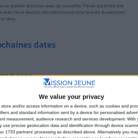
ose un premier entretien avec un conseiller. Pense à prendre une
oint avec toi et devient ton interlocuteur pour la suite du parcours.
 tu veux.
rochaines dates
BRE 2026
We value your privacy
store and/or access information on a device, such as cookies and pro
 TOURS
ifiers and standard information sent by a device for personalised adver
tent measurement, audience research and services development.
With 
eloup, 37000 Tours
 use precise geolocation data and identification through device scanni
ur 1733 partners’ processing as described above. Alternatively you m