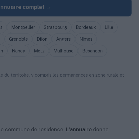
annuaire complet →
s
Montpellier
Strasbourg
Bordeaux
Lille
n
Grenoble
Dijon
Angers
Nimes
en
Nancy
Metz
Mulhouse
Besancon
ble du territoire, y compris les permanences en zone rurale et
otre commune de residence.
L'annuaire
donne