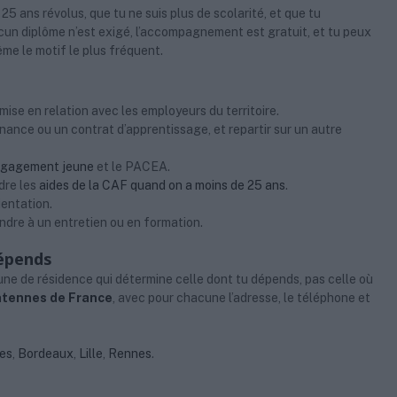
25 ans révolus, que tu ne suis plus de scolarité, et que tu
cun diplôme n’est exigé, l’accompagnement est gratuit, et tu peux
ême le motif le plus fréquent.
 mise en relation avec les employeurs du territoire.
rnance ou un contrat d’apprentissage, et repartir sur un autre
ngagement jeune
et le PACEA.
dre les
aides de la CAF quand on a moins de 25 ans
.
ientation.
ndre à un entretien ou en formation.
dépends
mune de résidence qui détermine celle dont tu dépends, pas celle où
ntennes de France
, avec pour chacune l’adresse, le téléphone et
es
,
Bordeaux
,
Lille
,
Rennes
.