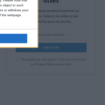
utiles
g.
Please note that
o object to such
ces or withdraw your
Reçois chaque semaine l’essentiel sur
 of the webpage.
l’alternance, l’emploi, les aides et les
démarches pour les jeunes.
By signing up, you agree to the our terms and
our
Privacy Policy
agreement.