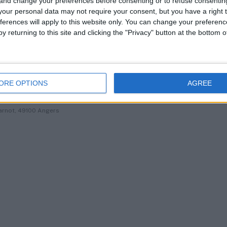
 and change your preferences before consenting or to refuse consentin
our personal data may not require your consent, but you have a right t
ferences will apply to this website only. You can change your preferen
 RENNES
y returning to this site and clicking the "Privacy" button at the bottom
5000 Rennes
ORE OPTIONS
AGREE
 ANGERS
arnot, 49100 Angers