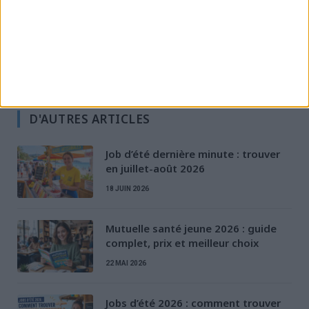
Préparation à l'entretien
Rédaction de CV & LM
Santé des jeunes
Stratégies de recherche d'emploi
D'AUTRES ARTICLES
Job d’été dernière minute : trouver
en juillet-août 2026
18 JUIN 2026
Mutuelle santé jeune 2026 : guide
complet, prix et meilleur choix
22 MAI 2026
Jobs d’été 2026 : comment trouver