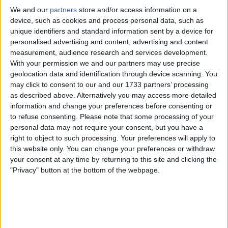
We and our
partners
store and/or access information on a
device, such as cookies and process personal data, such as
unique identifiers and standard information sent by a device for
personalised advertising and content, advertising and content
measurement, audience research and services development.
With your permission we and our partners may use precise
Auvergne-Rhône-Alpes
geolocation data and identification through device scanning. You
may click to consent to our and our 1733 partners’ processing
8 Rue Pierre Mendès France, 38320 Eybens, France
as described above. Alternatively you may access more detailed
+33 4 76 51 00 49
information and change your preferences before consenting or
to refuse consenting.
Please note that some processing of your
personal data may not require your consent, but you have a
right to object to such processing. Your preferences will apply to
this website only. You can change your preferences or withdraw
your consent at any time by returning to this site and clicking the
"Privacy" button at the bottom of the webpage.