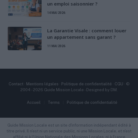
un emploi saisonnier ?
14 MAI 2026
La Garantie Visale : comment louer
un appartement sans garant ?
11 MAI 2026
Contact
·
Mentions légales
·
Politique de confidentialité
·
CGU
· ©
2004 - 2026 Guide Mission Locale - Designed by DM.
Accueil
Terms
Politique de confidentialité
Guide Mission Locale est un site d'information indépendant édité à
titre privé. Il n'est ni un service public, ni une Mission Locale, et n'est
affilié ni à l'Union Nationale des Missions Locales, ni à France