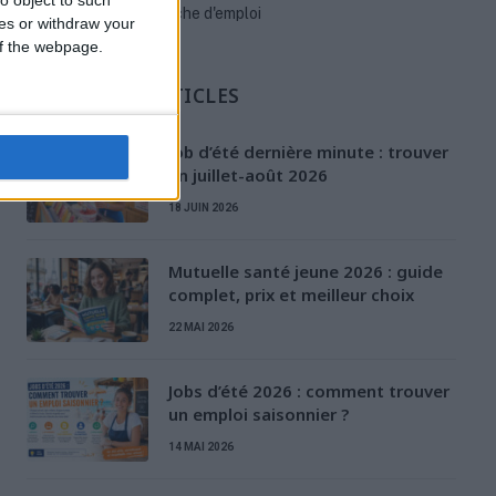
Stratégies de recherche d'emploi
ces or withdraw your
 of the webpage.
D'AUTRES ARTICLES
Job d’été dernière minute : trouver
en juillet-août 2026
18 JUIN 2026
Mutuelle santé jeune 2026 : guide
complet, prix et meilleur choix
22 MAI 2026
Jobs d’été 2026 : comment trouver
un emploi saisonnier ?
14 MAI 2026