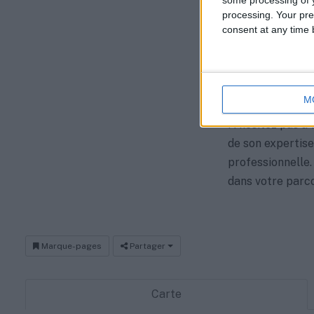
Vendredi : 
processing. Your pre
consent at any time b
Samedi : F
Dimanche :
Lundi : 09:
M
N’hésitez pas à 
de son expertise
professionnelle.
dans votre parcou
Marque-pages
Partager
Carte