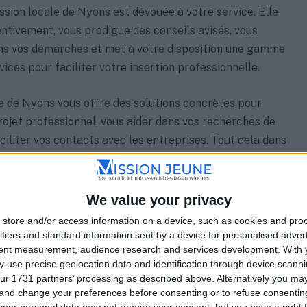
ission locale de Nyons est dévouée à votre service. Elle
ntivement, vous prodigue des conseils avisés, vous
 vos démarches et met à votre disposition une gamme
ices pour faciliter votre insertion professionnelle.
e de Nyons vous offre des solutions concrètes pour
rojet professionnel, vous aider dans vos recherches de
ciliter vos contacts avec les entreprises. Tout cela dans
us permettre d’accéder durablement à l’emploi.
ouverture de la Mission locale de Nyons sont les
We value your privacy
store and/or access information on a device, such as cookies and pro
ifiers and standard information sent by a device for personalised adver
tent measurement, audience research and services development.
With 
00–12:00, 14:00–17:00
 use precise geolocation data and identification through device scanni
09:00–12:00, 14:00–17:00
ur 1731 partners’ processing as described above. Alternatively you m
 and change your preferences before consenting or to refuse consentin
00–12:00, 14:00–17:00
our personal data may not require your consent, but you have a right t