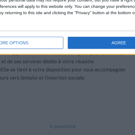
09:00–12:00, 14:00–16:30
ferences will apply to this website only. You can change your preferen
y returning to this site and clicking the "Privacy" button at the bottom
ermé
 Fermé
00–12:00
ORE OPTIONS
AGREE
faire appel à la Mission locale de Nyons pour bénéficier
 et de ses services dédiés à votre réussite
 Elle se tient à votre disposition pour vous accompagner
rs vers l’emploi et l’insertion sociale.
A proximité