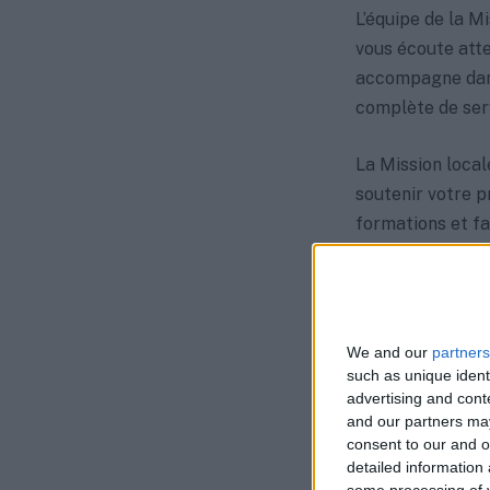
L’équipe de la M
vous écoute atte
accompagne dans
complète de serv
La Mission local
soutenir votre p
formations et fa
un seul but : vo
Les horaires d’
suivants :
We and our
partners
such as unique ident
advertising and con
Mardi : 09:
and our partners may
Mercredi : 
consent to our and o
detailed information
Jeudi : 09:
some processing of y