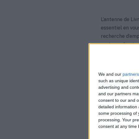
L’antenne de Liv
essentiel en vous
recherche d’emplo
socio-profession
En mettant à votr
d’orientation et
We and our
partners
vous accompagne 
such as unique ident
logement, le tran
advertising and con
and our partners may
consent to our and o
L’objectif primo
detailed information
proposer un parc
some processing of y
affirmant son e
processing. Your pre
consent at any time b
N’hésitez pas à 