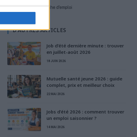
Stratégies de recherche d'emploi
D'AUTRES ARTICLES
Job d’été dernière minute : trouver
en juillet-août 2026
18 JUIN 2026
Mutuelle santé jeune 2026 : guide
complet, prix et meilleur choix
22 MAI 2026
Jobs d’été 2026 : comment trouver
un emploi saisonnier ?
14 MAI 2026