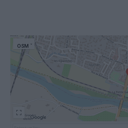
OSM
Raccou