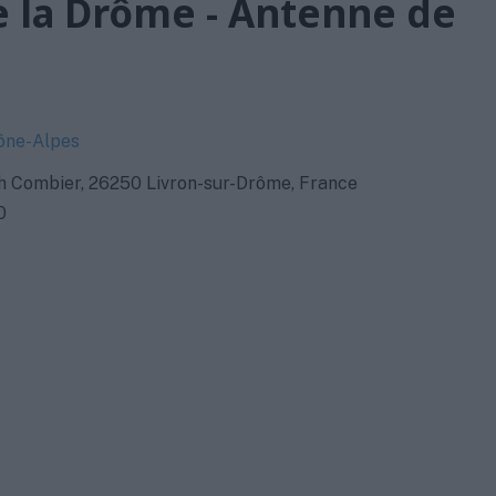
e la Drôme - Antenne de
ône-Alpes
h Combier, 26250 Livron-sur-Drôme, France
0