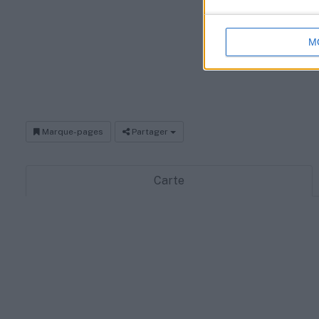
Vallée de la Drô
dédiés à votre r
M
vous accompagner
sociale.
Marque-pages
Partager
Carte