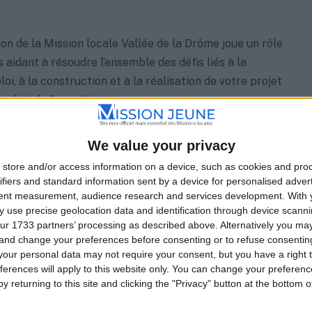
ron de la Mission locale Vallée de la Drôme joue un rôle
 aidant à résoudre l’ensemble des défis liés à la
i, à la construction et à la réalisation de votre projet
nel et de formation.
e disposition un service d’accueil, d’information,
We value your privacy
 d’accompagnement, la Mission locale Vallée de la Drôme
store and/or access information on a device, such as cookies and pro
dans les domaines cruciaux tels que la santé, le
ifiers and standard information sent by a device for personalised adver
sport et l’accès aux droits.
tent measurement, audience research and services development.
With 
 use precise geolocation data and identification through device scanni
ur 1733 partners’ processing as described above. Alternatively you m
rdial de la Mission locale Vallée de la Drôme est de vous
 and change your preferences before consenting or to refuse consentin
ours de formation et d’insertion cohérent, tout en
our personal data may not require your consent, but you have a right t
ngagement à combattre toutes formes de discrimination.
ferences will apply to this website only. You can change your preferen
y returning to this site and clicking the "Privacy" button at the bottom
vous tourner vers l’antenne de Livron de la Mission locale