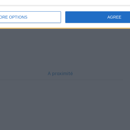
me pour bénéficier de son expertise et de ses services
éussite professionnelle et personnelle. Elle est là pour
ORE OPTIONS
AGREE
 dans votre parcours vers l’emploi et l’insertion
A proximité