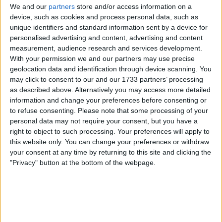
Bourgogne-Franche-Comté
We and our
partners
store and/or access information on a
device, such as cookies and process personal data, such as
Communauté de communes, 1 Pl. Chp de Foire, 71140
unique identifiers and standard information sent by a device for
Bourbon-Lancy, France
personalised advertising and content, advertising and content
+33 6 68 79 43 73
measurement, audience research and services development.
With your permission we and our partners may use precise
geolocation data and identification through device scanning. You
may click to consent to our and our 1733 partners’ processing
as described above. Alternatively you may access more detailed
information and change your preferences before consenting or
to refuse consenting.
Please note that some processing of your
personal data may not require your consent, but you have a
right to object to such processing. Your preferences will apply to
this website only. You can change your preferences or withdraw
your consent at any time by returning to this site and clicking the
"Privacy" button at the bottom of the webpage.