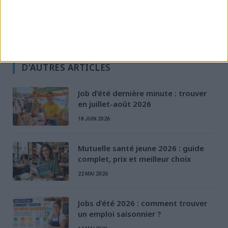
Santé des jeunes
Stratégies de recherche d'emploi
D'AUTRES ARTICLES
Job d’été dernière minute : trouver
en juillet-août 2026
18 JUIN 2026
Mutuelle santé jeune 2026 : guide
complet, prix et meilleur choix
22 MAI 2026
Jobs d’été 2026 : comment trouver
un emploi saisonnier ?