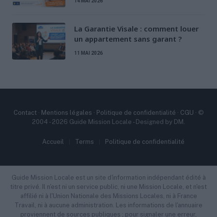
14 MAI 2026
La Garantie Visale : comment louer
un appartement sans garant ?
11 MAI 2026
Contact
·
Mentions légales
·
Politique de confidentialité
·
CGU
· ©
2004 - 2026 Guide Mission Locale - Designed by DM.
Accueil
Terms
Politique de confidentialité
Guide Mission Locale est un site d'information indépendant édité à
titre privé. Il n'est ni un service public, ni une Mission Locale, et n'est
affilié ni à l'Union Nationale des Missions Locales, ni à France
Travail, ni à aucune administration. Les informations de l'annuaire
proviennent de sources publiques ; pour signaler une erreur,