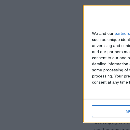
Formation
ou d’acquér
des orient
aspirations
We and our
partners
such as unique ident
Logement
advertising and con
préoccupati
and our partners may
informe sur
consent to our and o
detailed information
résoudre d
some processing of y
Santé
: La 
processing. Your pre
jeunes, la 
consent at any time b
les soins d
santé pour 
M
Chaque jeune acc
accompagnement i
ses besoins spéci