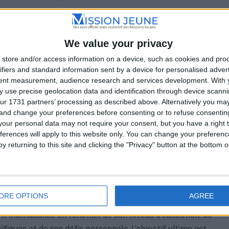
: Pour les jeunes désireux de poursuivre leur éducation
ir de nouvelles compétences, la Mission Locale propose
ations vers des programmes de formation adaptés à leurs
We value your privacy
 professionnelles.
store and/or access information on a device, such as cookies and pro
ifiers and standard information sent by a device for personalised adver
: L’accès à un logement décent est souvent une
tent measurement, audience research and services development.
With 
on majeure pour les jeunes. La Mission Locale les
 use precise geolocation data and identification through device scanni
 les options de logement disponibles et les assiste pour
ur 1731 partners’ processing as described above. Alternatively you m
 and change your preferences before consenting or to refuse consentin
es problématiques liées au logement.
our personal data may not require your consent, but you have a right t
santé étant un élément clé de la qualité de vie des
ferences will apply to this website only. You can change your preferen
Mission Locale dispense des informations essentielles sur
y returning to this site and clicking the "Privacy" button at the bottom
e santé et organise des activités de sensibilisation à la
favoriser leur bien-être global.
ORE OPTIONS
AGREE
ueilli par la Mission Locale de Charolles bénéficie d’un
ndividualisé en fonction de son niveau d’éducation, de
fiques et de ses défis personnels. L’objectif ultime est