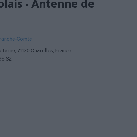
olais - Antenne de
ranche-Comté
Poterne, 71120 Charolles, France
96 82