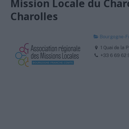
Mission Locale du Char
Charolles
Bourgogne-F
1 Quai de la 
+33 6 69 62 