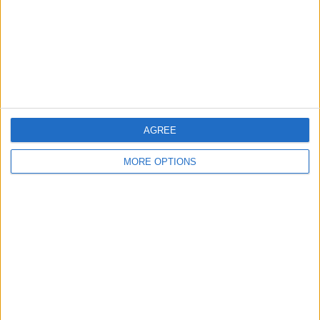
OSM
AGREE
MORE OPTIONS
Conditions d'utilisation
Données cartographiques