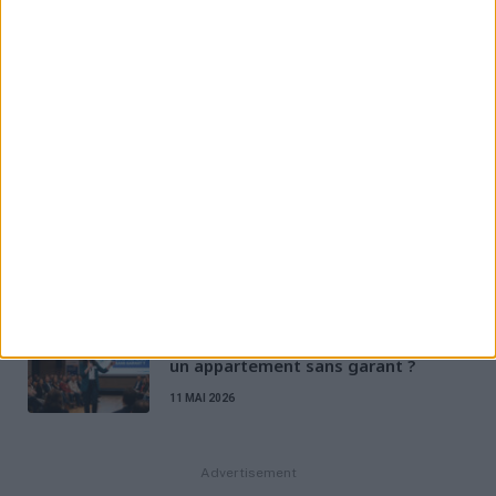
en juillet-août 2026
18 JUIN 2026
Mutuelle santé jeune 2026 : guide
complet, prix et meilleur choix
22 MAI 2026
Jobs d’été 2026 : comment trouver
un emploi saisonnier ?
14 MAI 2026
La Garantie Visale : comment louer
un appartement sans garant ?
11 MAI 2026
Advertisement