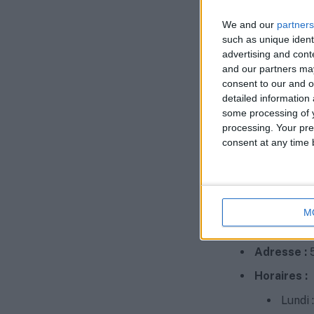
Soutien dan
We and our
partners
such as unique ident
Assist
advertising and con
projet
and our partners may
Aide p
consent to our and o
detailed information
Approche g
some processing of y
processing. Your pre
La Mis
consent at any time b
compri
charge
Coordonnées 
M
Adresse :
5
Horaires :
Lundi 