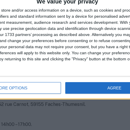
We value your privacy
s la formation et l’emploi :
store and/or access information on a device, such as cookies and pro
ifiers and standard information sent by a device for personalised adver
ance dans l’établissement et l’accomplissement de
tent measurement, audience research and services development.
With 
s de formation.
 use precise geolocation data and identification through device scanni
our accéder à l’emploi et s’y maintenir.
ur 1733 partners’ processing as described above. Alternatively you m
 and change your preferences before consenting or to refuse consentin
lobale :
our personal data may not require your consent, but you have a right t
ferences will apply to this website only. You can change your preferen
sion Locale aborde une variété de sujets importants, y
y returning to this site and clicking the "Privacy" button at the bottom
s la santé et le logement, pour garantir une prise en
 complète des besoins des jeunes.
et horaires d’ouverture :
ORE OPTIONS
AGREE
2 rue Carnot, 59155 Faches-Thumesnil.
: 14h00 – 17h00.