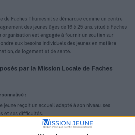
le de Faches Thumesnil se démarque comme un centre
agnement des jeunes âgés de 16 à 25 ans, situé à Faches
 organisation est engagée à fournir un soutien sur
ondre aux besoins individuels des jeunes en matière
mation, de logement et de santé.
posés par la Mission Locale de Faches
rsonnalisé :
 jeune reçoit un accueil adapté à son niveau, ses
s et ses difficultés.
ation et conseils personnalisés pour définir et atteindre
jectifs professionnels.