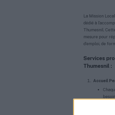
La Mission Loca
dédié à l’accomp
Thumesnil. Cette
mesure pour rép
d’emploi, de for
Services pro
Thumesnil :
Accueil Pe
Chaque
besoin
Orient
des ob