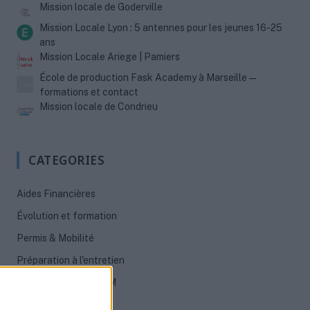
Mission locale de Goderville
Mission Locale Lyon : 5 antennes pour les jeunes 16-25
ans
Mission Locale Ariege | Pamiers
École de production Fask Academy à Marseille —
formations et contact
Mission locale de Condrieu
CATEGORIES
Aides Financières
Évolution et formation
Permis & Mobilité
Préparation à l'entretien
Rédaction de CV & LM
Santé des jeunes