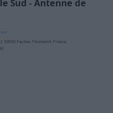
le Sud - Antenne de
ance
t, 59155 Faches-Thumesnil, France
93