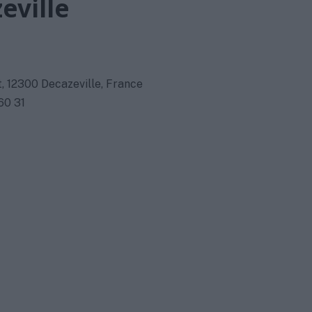
eville
t, 12300 Decazeville, France
60 31