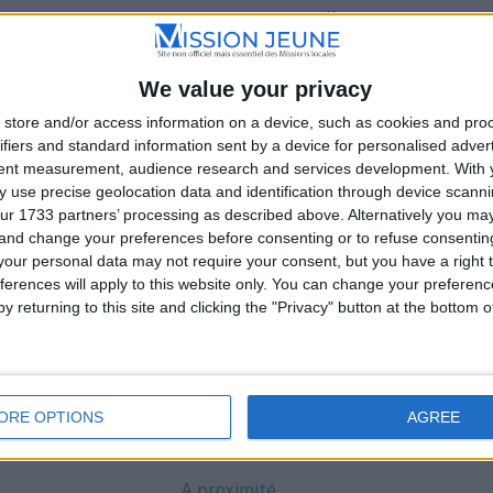
e Aveyron, avec son antenne à Decazeville, offre un
l aux jeunes de 16 à 25 ans dans leur insertion
t sociale. Voici les détails de cette antenne et les
We value your privacy
r les permanences associées :
store and/or access information on a device, such as cookies and pro
ifiers and standard information sent by a device for personalised adver
azeville
tent measurement, audience research and services development.
With 
 use precise geolocation data and identification through device scanni
ur 1733 partners’ processing as described above. Alternatively you m
azeville@mlaveyron.org
 and change your preferences before consenting or to refuse consentin
our personal data may not require your consent, but you have a right t
Lundi à Jeudi de 9h à 12h30 et de 13h30 à 17h30, Vendredi
ferences will apply to this website only. You can change your preferen
30 et de 13h30 à 16h30
y returning to this site and clicking the "Privacy" button at the bottom
ORE OPTIONS
AGREE
A proximité