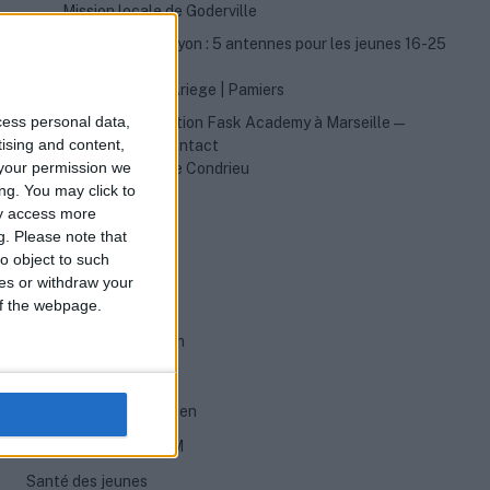
Mission locale de Goderville
Mission Locale Lyon : 5 antennes pour les jeunes 16-25
ans
Mission Locale Ariege | Pamiers
cess personal data,
École de production Fask Academy à Marseille —
tising and content,
formations et contact
your permission we
Mission locale de Condrieu
ng. You may click to
ay access more
g.
Please note that
CATEGORIES
o object to such
ces or withdraw your
 of the webpage.
Aides Financières
Évolution et formation
Permis & Mobilité
Préparation à l'entretien
Rédaction de CV & LM
Santé des jeunes