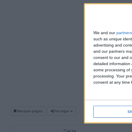
La Mission Local
soutien essentie
professionnelle e
informations su
We and our
partners
such as unique ident
Antenne de Dec
advertising and con
and our partners may
consent to our and o
Email
:
dec
detailed information
some processing of y
Horaires
: 
processing. Your pre
de 9h à 12h
consent at any time b
Marque-pages
Partager
M
Carte