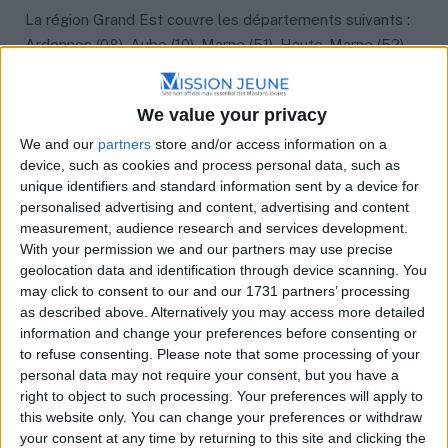
La région Grand Est couvre les départements suivants :
Ardennes (08), Aube (10), Marne (51), Haute-Marne (52),
Meurthe-et-Moselle (54), Meuse (55), Moselle (57),
Bas-Rhin (67), Haut-Rhin (68), Vosges (88). Chaque
We value your privacy
département dispose d’au moins une Mission Locale
We and our
partners
store and/or access information on a
principale, complétée par des antennes locales dans les
device, such as cookies and process personal data, such as
communes importantes.
unique identifiers and standard information sent by a device for
personalised advertising and content, advertising and content
Mission Locale phare de la région
measurement, audience research and services development.
With your permission we and our partners may use precise
La
MLPE de Strasbourg (qui accompagne aussi les
geolocation data and identification through device scanning. You
adultes bénéficiaires du RSA)
est une des plus actives
may click to consent to our and our 1731 partners’ processing
as described above. Alternatively you may access more detailed
de la région. Elle représente un bon point d’entrée si tu
information and change your preferences before consenting or
cherches à comprendre ce que peut t’apporter une
to refuse consenting.
Please note that some processing of your
Mission Locale en Grand Est.
Consulte sa fiche détaillée
personal data may not require your consent, but you have a
dans notre annuaire
.
right to object to such processing. Your preferences will apply to
this website only. You can change your preferences or withdraw
your consent at any time by returning to this site and clicking the
Principales villes desservies en