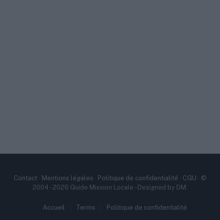
Contact
·
Mentions légales
·
Politique de confidentialité
·
CGU
· ©
2004 - 2026 Guide Mission Locale - Designed by DM.
Accueil
Terms
Politique de confidentialité