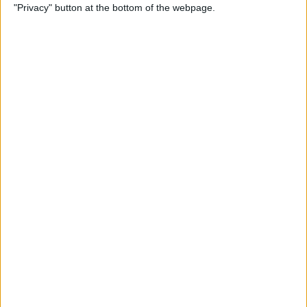
"Privacy" button at the bottom of the webpage.
Grand Est
Voici les principales villes de la région où tu trouveras une
Mission Locale ou une antenne :
Strasbourg, Reims, Nancy, Mulhouse, Metz,
Molsheim, Colmar, Châlons-en-Champagne, Troyes,
Saint-Dizier
Fiches détaillées des Missions Locales
principales
Nous avons rédigé des fiches détaillées pour les
Missions Locales suivantes :
Mission Locale de Strasbourg
— adresse,
téléphone, horaires, services