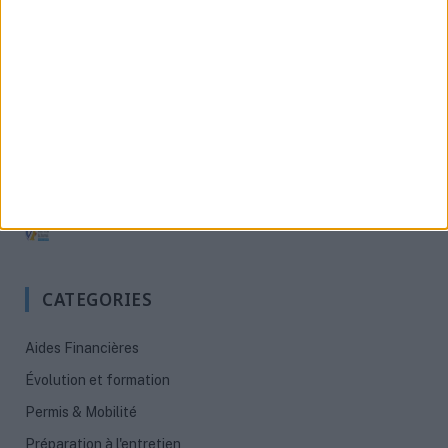
MISSIONS LOCALES
Mission locale de Mauvezin
Mission Jeunes du Tarn Nord - Albi
Mission locale de Grigny
Mission Locale Jeunes Toulonnais
Mission Locale du Libournais
CATEGORIES
Aides Financières
Évolution et formation
Permis & Mobilité
Préparation à l'entretien