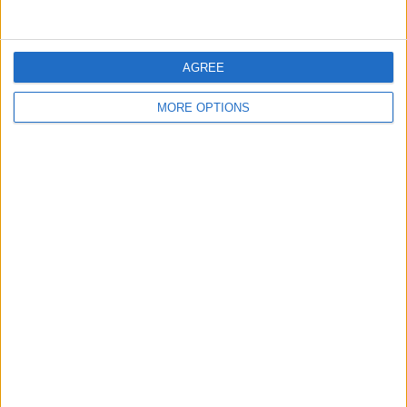
Pour maximiser tes chances :
utilise plusieurs méthodes en même temps
AGREE
MORE OPTIONS
sois régulier
reste organisé
note tes candidatures
Chercher un emploi, c’est presque un travail en soi.
À retenir
✔ Il existe plusieurs endroits pour chercher un emploi