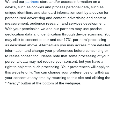
We and our
partners
store and/or access information on a
mauvais endroit ou en utilisant une seule méthode.
device, such as cookies and process personal data, such as
La clé, c’est de
diversifier les sources
et de savoir
unique identifiers and standard information sent by a device for
où chercher efficacement
.
personalised advertising and content, advertising and content
measurement, audience research and services development.
With your permission we and our partners may use precise
geolocation data and identification through device scanning. You
may click to consent to our and our 1731 partners’ processing
Pourquoi il est plus difficile de savoir
as described above. Alternatively you may access more detailed
information and change your preferences before consenting or
où chercher quand on débute ?
to refuse consenting.
Please note that some processing of your
personal data may not require your consent, but you have a
Quand on débute :
right to object to such processing. Your preferences will apply to
this website only. You can change your preferences or withdraw
your consent at any time by returning to this site and clicking the
on connaît peu le marché du travail
"Privacy" button at the bottom of the webpage.
on ne sait pas quelles entreprises recrutent
on n’a pas encore de réseau