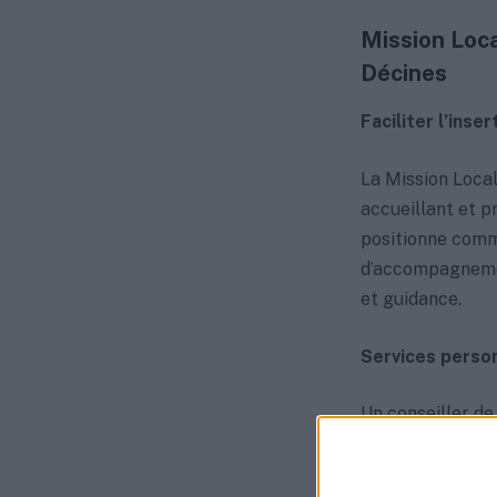
Mission Loca
Décines
Faciliter l’ins
La Mission Local
accueillant et pr
positionne comme
d’accompagnemen
et guidance.
Services person
Un conseiller de
pour aider chaqu
matière de reche