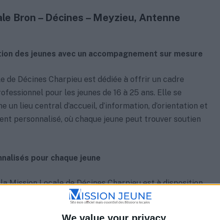
le Bron – Décines – Meyzieu, Antenne
ertion des jeunes avec un accompagnement sur mesure
e de Décines Charpieu est dédiée à offrir un cadre
ofessionnel pour les jeunes de 16 à 25 ans. Elle se
 un lieu central d’accueil, d’information, d’orientation et
t personnalisé, où chaque jeune peut trouver soutien
nalisés pour chaque jeune
 la Mission Locale de Décines Charpieu est à disposition
e jeune dans l’élaboration de ses projets, que ce soit en
rche d’emploi, de formation ou d’accès à divers droits.
We value your privacy