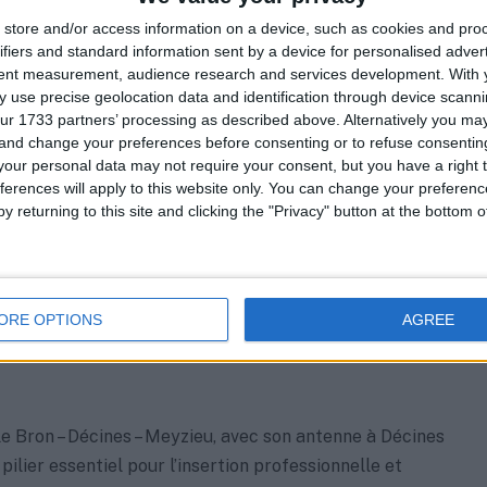
 personnalisée est cruciale pour aider les jeunes à
store and/or access information on a device, such as cookies and pro
urs parcours professionnels et personnels avec plus de
ifiers and standard information sent by a device for personalised adver
ficacité.
tent measurement, audience research and services development.
With 
 use precise geolocation data and identification through device scanni
ur 1733 partners’ processing as described above. Alternatively you m
ées aux besoins des jeunes
 and change your preferences before consenting or to refuse consentin
our personal data may not require your consent, but you have a right t
aboration étroite avec les partenaires locaux, la Mission
ferences will apply to this website only. You can change your preferen
es Charpieu propose des solutions adaptées à une vaste
y returning to this site and clicking the "Privacy" button at the bottom
matiques rencontrées par les jeunes. Que ce soit pour
tion, la mobilité, le logement, la santé, les loisirs, ou la
ources, la Mission Locale est équipée pour offrir un
ORE OPTIONS
AGREE
global et efficace.
e Bron – Décines – Meyzieu, avec son antenne à Décines
pilier essentiel pour l’insertion professionnelle et