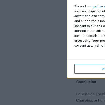
Cette assistance
We and our
partners
naviguer dans le
such as unique ident
confiance et d’ef
advertising and con
and our partners may
consent to our and o
Réponses adapt
detailed information
some processing of y
Grâce à une coll
processing. Your pre
Locale de Décin
consent at any time b
gamme de problé
l’emploi, la forma
gestion des ress
M
accompagnement 
Conclusion
La Mission Local
Charpieu, est un 