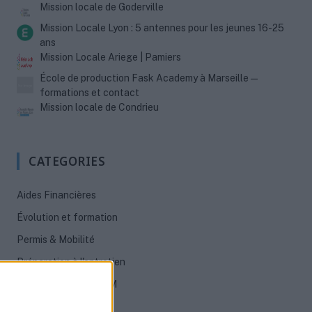
Mission locale de Goderville
Mission Locale Lyon : 5 antennes pour les jeunes 16-25
ans
Mission Locale Ariege | Pamiers
École de production Fask Academy à Marseille —
formations et contact
Mission locale de Condrieu
CATEGORIES
Aides Financières
Évolution et formation
Permis & Mobilité
Préparation à l'entretien
Rédaction de CV & LM
Santé des jeunes