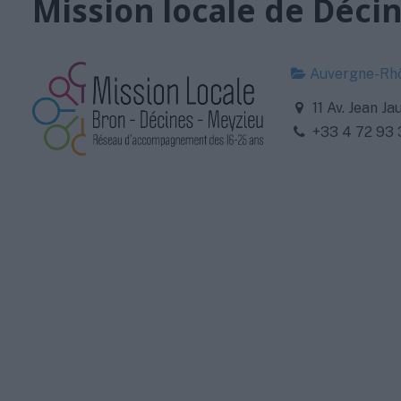
Mission locale de Déci
Auvergne-Rh
11 Av. Jean J
+33 4 72 93 