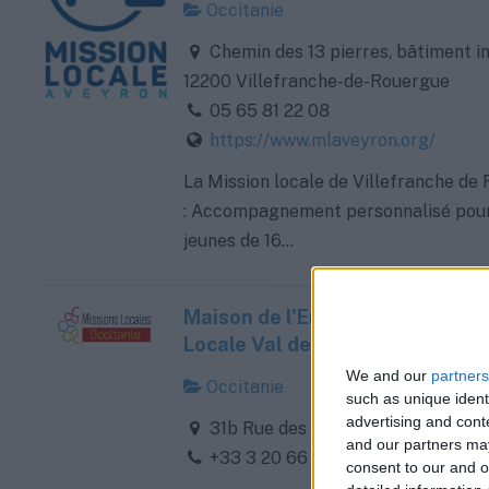
Occitanie
Chemin des 13 pierres, bâtiment i
12200 Villefranche-de-Rouergue
05 65 81 22 08
https://www.mlaveyron.org/
La Mission locale de Villefranche de
: Accompagnement personnalisé pour
jeunes de 16...
Maison de l'Emploi - PLIE - Missi
Locale Val de Marque
We and our
partners
Occitanie
such as unique ident
advertising and con
31b Rue des Écoles, 59510 Hem, F
and our partners may
+33 3 20 66 70 15
consent to our and o