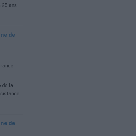
à 25 ans
nne de
France
 de la
ssistance
nne de