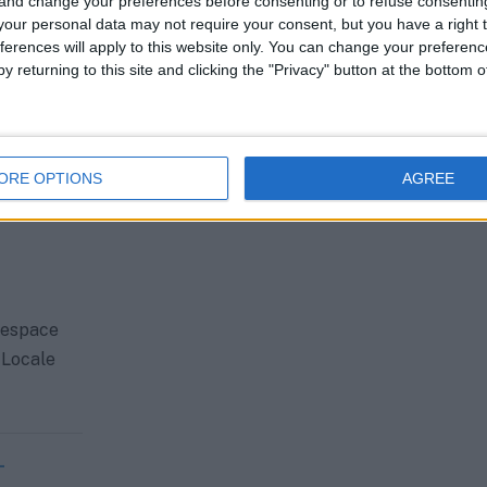
 and change your preferences before consenting or to refuse consentin
aire pour
our personal data may not require your consent, but you have a right t
 La
ferences will apply to this website only. You can change your preferen
y returning to this site and clicking the "Privacy" button at the bottom
ORE OPTIONS
AGREE
 espace
 Locale
-