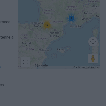
2
France
17
ntenne à
s
Conditions d'utilisation
Données cartographiques
es,