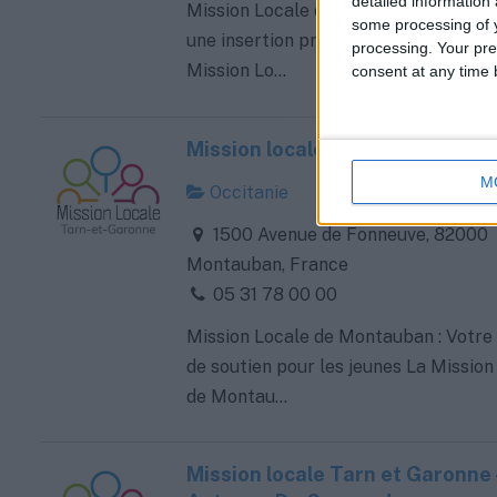
detailed information
Mission Locale de Hem : Votre parten
some processing of y
une insertion professionnelle réussie
processing. Your pre
Mission Lo...
consent at any time b
Mission locale de Montauban
M
Occitanie
1500 Avenue de Fonneuve, 82000
Montauban, France
05 31 78 00 00
Mission Locale de Montauban : Votre
de soutien pour les jeunes La Mission
de Montau...
Mission locale Tarn et Garonne 