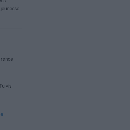
ées
a jeunesse
France
Tu vis
de