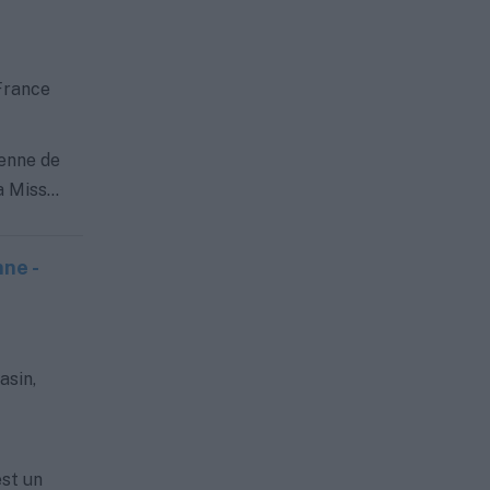
 France
tenne de
 Miss...
ne -
asin,
est un