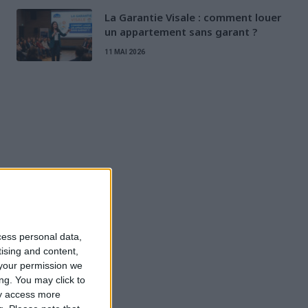
La Garantie Visale : comment louer
un appartement sans garant ?
11 MAI 2026
cess personal data,
tising and content,
your permission we
ng. You may click to
ay access more