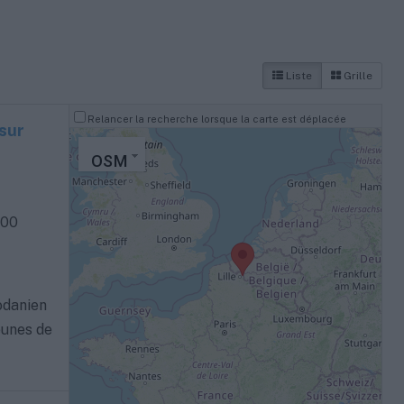
Liste
Grille
Relancer la recherche lorsque la carte est déplacée
sur
OSM
200
odanien
eunes de