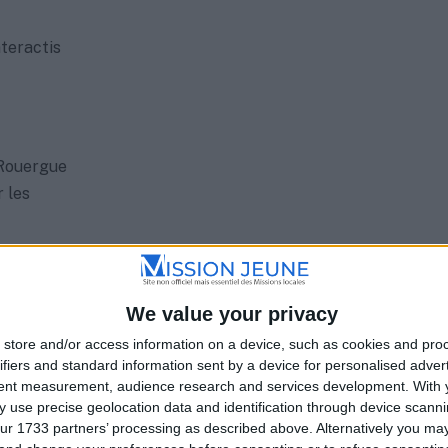
nteractis
 Rouergue
 les
on
We value your privacy
store and/or access information on a device, such as cookies and pro
ifiers and standard information sent by a device for personalised adver
tent measurement, audience research and services development.
With 
rance
 use precise geolocation data and identification through device scanni
ur 1733 partners’ processing as described above. Alternatively you m