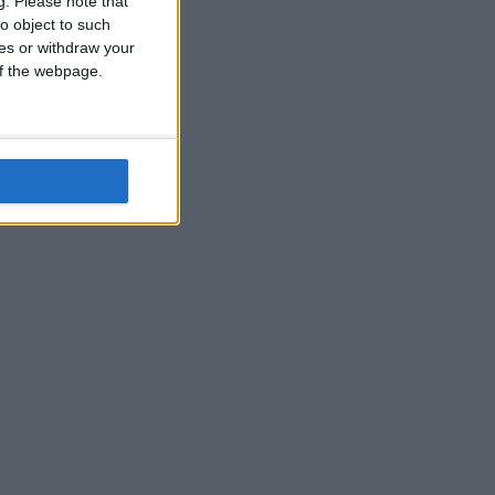
g.
Please note that
o object to such
ces or withdraw your
 of the webpage.