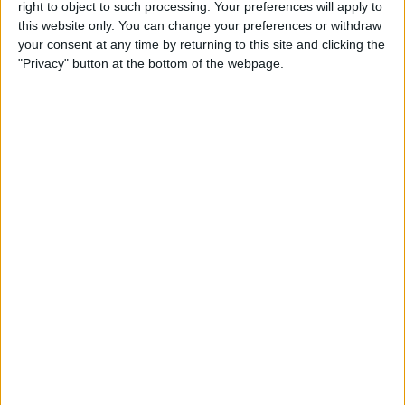
right to object to such processing. Your preferences will apply to
this website only. You can change your preferences or withdraw
your consent at any time by returning to this site and clicking the
École de la 2e chance à Cogolin —
"Privacy" button at the bottom of the webpage.
adresse et contact
École de la 2e chance (E2C)
Espace Marceau, 59 rue Marceau,
83310 Cogolin
04 83 69 19 10
contact@e2c-var.fr
https://www.e2c-var.fr/
E2C Var – Cogolin accueille les jeunes de
16 à 25 ans au Espace Marceau, 59 rue
Marceau, 83...
École de la 2e chance à Pantin —
adresse et contact