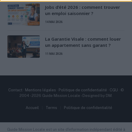
Jobs d’été 2026 : comment trouver
90 avenue Jean Jaurès, 72100 Le
un emploi saisonnier ?
Mans
14 MAI 2026
02 43 61 24 24
e2c-sarthe@e2c-sarthe.fr
https://e2c-sarthe.fr/
La Garantie Visale : comment louer
un appartement sans garant ?
E2C Sarthe – Le Mans accueille les
11 MAI 2026
jeunes de 16 à 25 ans au 90 avenue Jean
Jaurès, 72100 Le...
École de la 2e chance à Paris —
E2C Paris - Paris Sud
Contact
·
Mentions légales
·
Politique de confidentialité
·
CGU
· ©
2004 - 2026 Guide Mission Locale - Designed by DM.
École de la 2e chance (E2C)
Accueil
Terms
Politique de confidentialité
60 rue Vergniaud, 75013 Paris
01 40 05 53 10
contact@e2c-paris.fr
Guide Mission Locale est un site d'information indépendant édité à