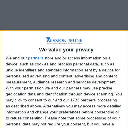
Annuaire des formations et
We value your privacy
dispositifs
We and our
partners
store and/or access information on a
device, such as cookies and process personal data, such as
unique identifiers and standard information sent by a device for
personalised advertising and content, advertising and content
measurement, audience research and services development.
With your permission we and our partners may use precise
geolocation data and identification through device scanning. You
may click to consent to our and our 1733 partners’ processing
as described above. Alternatively you may access more detailed
information and change your preferences before consenting or
Filtre
Trier par :
Plus récents en premier
to refuse consenting.
Please note that some processing of your
personal data may not require your consent, but you have a
Liste
Grille
Carte