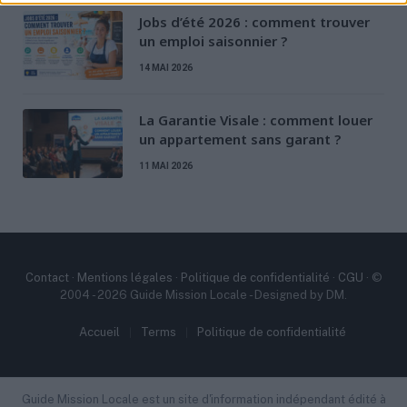
Jobs d’été 2026 : comment trouver
90 avenue Jean Jaurès, 72100 Le
un emploi saisonnier ?
Mans
14 MAI 2026
02 43 61 24 24
e2c-sarthe@e2c-sarthe.fr
https://e2c-sarthe.fr/
La Garantie Visale : comment louer
un appartement sans garant ?
E2C Sarthe – Le Mans accueille les
11 MAI 2026
jeunes de 16 à 25 ans au 90 avenue Jean
Jaurès, 72100 Le...
École de la 2e chance à Paris —
E2C Paris - Paris Sud
Contact
·
Mentions légales
·
Politique de confidentialité
·
CGU
· ©
2004 - 2026 Guide Mission Locale - Designed by DM.
École de la 2e chance (E2C)
Accueil
Terms
Politique de confidentialité
60 rue Vergniaud, 75013 Paris
01 40 05 53 10
contact@e2c-paris.fr
Guide Mission Locale est un site d'information indépendant édité à