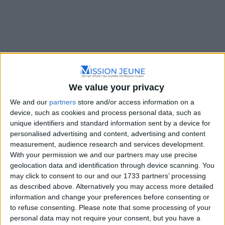
Annuaire des formations et
We value your privacy
dispositifs
We and our
partners
store and/or access information on a
device, such as cookies and process personal data, such as
unique identifiers and standard information sent by a device for
personalised advertising and content, advertising and content
measurement, audience research and services development.
With your permission we and our partners may use precise
geolocation data and identification through device scanning. You
may click to consent to our and our 1733 partners’ processing
as described above. Alternatively you may access more detailed
information and change your preferences before consenting or
Filtre
Trier par :
Plus récents en premier
to refuse consenting.
Please note that some processing of your
personal data may not require your consent, but you have a
Liste
Grille
Carte