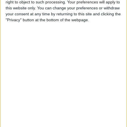
right to object to such processing. Your preferences will apply to
this website only. You can change your preferences or withdraw
your consent at any time by returning to this site and clicking the
École de la 2e chance à Cogolin —
"Privacy" button at the bottom of the webpage.
adresse et contact
École de la 2e chance (E2C)
Espace Marceau, 59 rue Marceau,
83310 Cogolin
04 83 69 19 10
contact@e2c-var.fr
https://www.e2c-var.fr/
E2C Var – Cogolin accueille les jeunes de
16 à 25 ans au Espace Marceau, 59 rue
Marceau, 83...
École de la 2e chance à Pantin —
adresse et contact