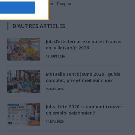
Stratégies de recherche d'emploi
D'AUTRES ARTICLES
Job d’été dernière minute : trouver
en juillet-août 2026
18 JUIN 2026
Mutuelle santé jeune 2026 : guide
complet, prix et meilleur choix
22 MAI 2026
Jobs d’été 2026 : comment trouver
un emploi saisonnier ?
14 MAI 2026