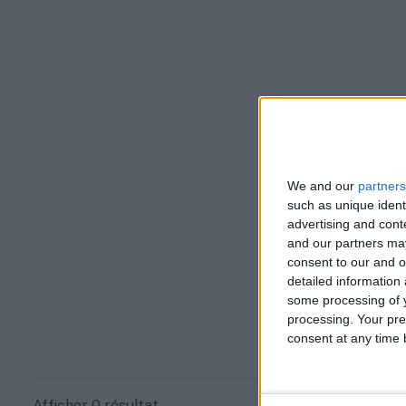
We and our
partners
such as unique ident
advertising and con
and our partners may
consent to our and o
detailed information
some processing of y
processing. Your pre
consent at any time b
Afficher 0 résultat