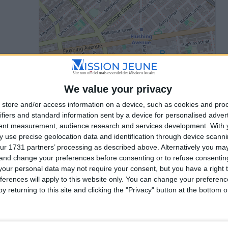
We value your privacy
store and/or access information on a device, such as cookies and pro
ifiers and standard information sent by a device for personalised adver
tent measurement, audience research and services development.
With 
 use precise geolocation data and identification through device scanni
ur 1731 partners’ processing as described above. Alternatively you m
 and change your preferences before consenting or to refuse consentin
our personal data may not require your consent, but you have a right t
ferences will apply to this website only. You can change your preferen
y returning to this site and clicking the "Privacy" button at the bottom
Conditions d'utilisation
Données cartographiques