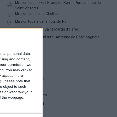
Mission Locale Est Etang de Berre (Permanence de
Saint Victoret)
Mission Locale de Chelles
Mission locale de la Tour du Pin
Mission locale de Saint Martin d'Hères
Mission locale Sud Jura - Antenne de Champagnole
cess personal data,
CATEGORIES
tising and content,
your permission we
Aides Financières
ng. You may click to
ay access more
Évolution et formation
g.
Please note that
o object to such
Permis & Mobilité
ces or withdraw your
Préparation à l'entretien
 of the webpage.
Rédaction de CV & LM
Santé des jeunes