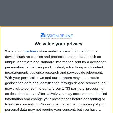
Annuaire des formations et
We value your privacy
dispositifs
We and our
partners
store and/or access information on a
device, such as cookies and process personal data, such as
unique identifiers and standard information sent by a device for
personalised advertising and content, advertising and content
measurement, audience research and services development.
With your permission we and our partners may use precise
geolocation data and identification through device scanning. You
may click to consent to our and our 1733 partners’ processing
as described above. Alternatively you may access more detailed
information and change your preferences before consenting or
Filtre
Trier par :
Plus récents en premier
to refuse consenting.
Please note that some processing of your
personal data may not require your consent, but you have a
Liste
Grille
Carte