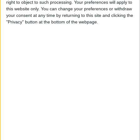
right to object to such processing. Your preferences will apply to
this website only. You can change your preferences or withdraw
your consent at any time by returning to this site and clicking the
École de la 2e chance à Cogolin —
"Privacy" button at the bottom of the webpage.
adresse et contact
École de la 2e chance (E2C)
Espace Marceau, 59 rue Marceau,
83310 Cogolin
04 83 69 19 10
contact@e2c-var.fr
https://www.e2c-var.fr/
E2C Var – Cogolin accueille les jeunes de
16 à 25 ans au Espace Marceau, 59 rue
Marceau, 83...
École de la 2e chance à Pantin —
adresse et contact