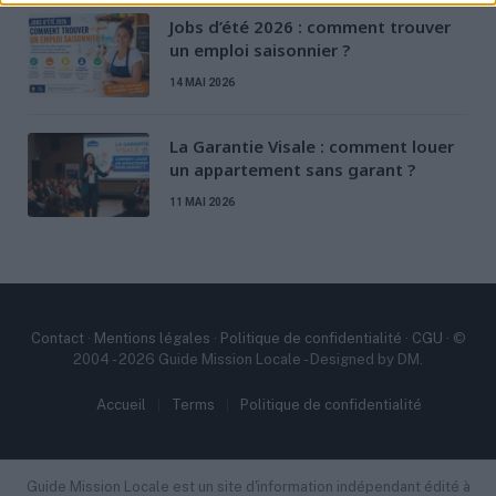
Jobs d’été 2026 : comment trouver
90 avenue Jean Jaurès, 72100 Le
un emploi saisonnier ?
Mans
14 MAI 2026
02 43 61 24 24
e2c-sarthe@e2c-sarthe.fr
https://e2c-sarthe.fr/
La Garantie Visale : comment louer
un appartement sans garant ?
E2C Sarthe – Le Mans accueille les
11 MAI 2026
jeunes de 16 à 25 ans au 90 avenue Jean
Jaurès, 72100 Le...
École de la 2e chance à Paris —
E2C Paris - Paris Sud
Contact
·
Mentions légales
·
Politique de confidentialité
·
CGU
· ©
2004 - 2026 Guide Mission Locale - Designed by DM.
École de la 2e chance (E2C)
Accueil
Terms
Politique de confidentialité
60 rue Vergniaud, 75013 Paris
01 40 05 53 10
contact@e2c-paris.fr
Guide Mission Locale est un site d'information indépendant édité à