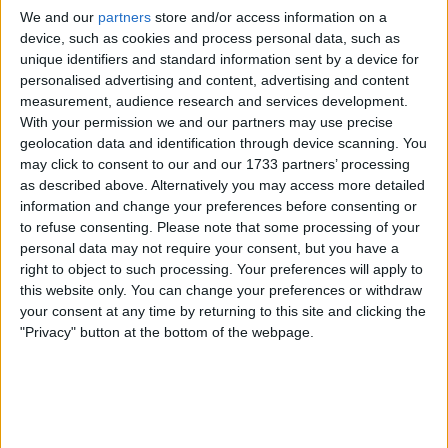
We and our
partners
store and/or access information on a
Grand Est
device, such as cookies and process personal data, such as
16 Quai André Barbier, 88000 Épinal
unique identifiers and standard information sent by a device for
personalised advertising and content, advertising and content
03 29 82 23 05
measurement, audience research and services development.
https://www.mission-locale-epinal.fr/
With your permission we and our partners may use precise
Mission Locale du Bassin d’Emploi
geolocation data and identification through device scanning. You
may click to consent to our and our 1733 partners’ processing
d’Épinal : Accompagnement des Jeunes
as described above. Alternatively you may access more detailed
de 16 à 25 ans...
information and change your preferences before consenting or
to refuse consenting.
Please note that some processing of your
personal data may not require your consent, but you have a
Mission locale de Saint Dié des
right to object to such processing. Your preferences will apply to
Vosges
this website only. You can change your preferences or withdraw
your consent at any time by returning to this site and clicking the
Grand Est
"Privacy" button at the bottom of the webpage.
11 rue de l'Université, 88100 Saint-
Dié-des-Vosges, France
03.29.51.65.55
Mission Locale de Saint-Dié-des-Vosges