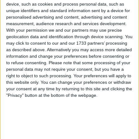
pour l’insertion des jeunes, tels que la santé, le logement,
device, such as cookies and process personal data, such as
unique identifiers and standard information sent by a device for
le transport, et l’accès aux droits. Cette approche
personalised advertising and content, advertising and content
multidimensionnelle garantit que les jeunes ont accès à
measurement, audience research and services development.
tous les outils nécessaires pour une insertion réussie.
With your permission we and our partners may use precise
geolocation data and identification through device scanning. You
Un engagement pour l’équité et la non-discrimination
may click to consent to our and our 1733 partners’ processing
as described above. Alternatively you may access more detailed
information and change your preferences before consenting or
L’objectif principal de la Mission locale du Roannais est
to refuse consenting.
Please note that some processing of your
de fournir à chaque jeune un parcours personnalisé et
personal data may not require your consent, but you have a
cohérent de formation et d’insertion. Elle s’efforce de
right to object to such processing. Your preferences will apply to
combattre toutes les formes de discrimination et de
this website only. You can change your preferences or withdraw
promouvoir l’égalité des chances pour tous les jeunes
your consent at any time by returning to this site and clicking the
"Privacy" button at the bottom of the webpage.
qu’elle accompagne, garantissant un accès juste et
équitable aux opportunités.
Horaires flexibles pour un accès facilité
La Mission Locale du Roannais est ouverte à des horaires