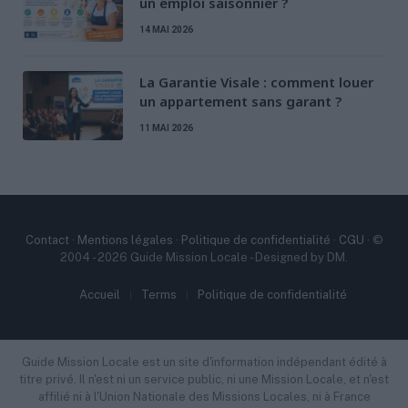
un emploi saisonnier ?
14 MAI 2026
La Garantie Visale : comment louer
un appartement sans garant ?
11 MAI 2026
Contact
·
Mentions légales
·
Politique de confidentialité
·
CGU
· ©
2004 - 2026 Guide Mission Locale - Designed by DM.
Accueil
Terms
Politique de confidentialité
Guide Mission Locale est un site d'information indépendant édité à
titre privé. Il n'est ni un service public, ni une Mission Locale, et n'est
affilié ni à l'Union Nationale des Missions Locales, ni à France