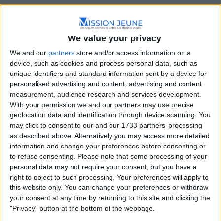
We value your privacy
We and our
partners
store and/or access information on a
device, such as cookies and process personal data, such as
unique identifiers and standard information sent by a device for
personalised advertising and content, advertising and content
measurement, audience research and services development.
With your permission we and our partners may use precise
geolocation data and identification through device scanning. You
may click to consent to our and our 1733 partners’ processing
as described above. Alternatively you may access more detailed
information and change your preferences before consenting or
La Mission Locale du Pays de Dinan : Votre partenaire
to refuse consenting.
Please note that some processing of your
pour un avenir brillant
personal data may not require your consent, but you have a
right to object to such processing. Your preferences will apply to
this website only. You can change your preferences or withdraw
La Mission Locale du Pays de Dinan se consacre à
your consent at any time by returning to this site and clicking the
l’accompagnement des jeunes âgés de 16 à 25 ans dans
"Privacy" button at the bottom of the webpage.
leur parcours vers l’emploi, la formation, et l’autonomie.