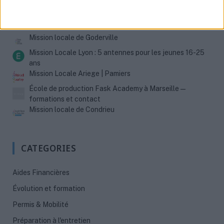
MISSIONS LOCALES
Mission locale de Goderville
Mission Locale Lyon : 5 antennes pour les jeunes 16-25
ans
Mission Locale Ariege | Pamiers
École de production Fask Academy à Marseille —
formations et contact
Mission locale de Condrieu
CATEGORIES
Aides Financières
Évolution et formation
Permis & Mobilité
Préparation à l'entretien