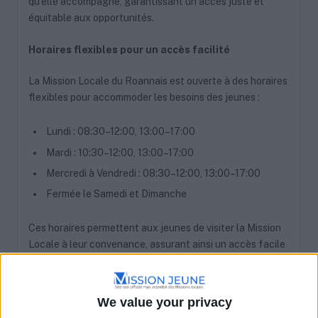
qu’elle accompagne, garantissant un accès juste et
équitable aux opportunités.
Horaires flexibles pour un accès facilité
La Mission Locale du Roannais est ouverte à des horaires
flexibles pour accommoder les besoins des jeunes :
Lundi : 08:30–12:00, 13:00–17:00
Mardi : 10:30–12:00, 13:00–17:00
Mercredi à Vendredi : 08:30–12:00, 13:00–17:00
Fermée le Samedi et Dimanche
Ces horaires permettent aux jeunes de visiter la Mission
Locale à leur convenance, assurant ainsi un accès facile
et continu aux services nécessaires.
Conclusion
We value your privacy