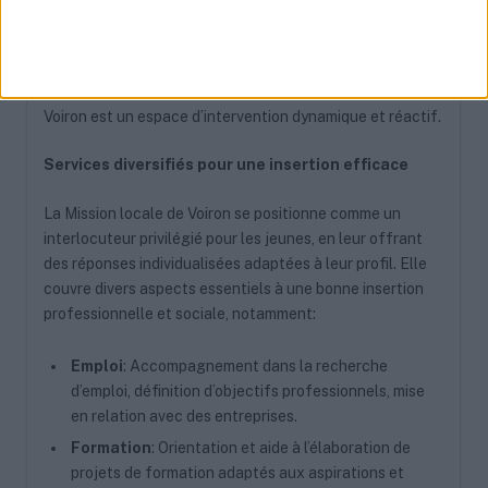
non scolarisés en leur fournissant un soutien sur mesure.
Que ce soit pour la recherche d’emploi, l’orientation vers
des formations, l’assistance pour le logement ou la santé,
ou tout simplement pour un conseil, la Mission locale de
Voiron est un espace d’intervention dynamique et réactif.
Services diversifiés pour une insertion efficace
La Mission locale de Voiron se positionne comme un
interlocuteur privilégié pour les jeunes, en leur offrant
des réponses individualisées adaptées à leur profil. Elle
couvre divers aspects essentiels à une bonne insertion
professionnelle et sociale, notamment:
Emploi
: Accompagnement dans la recherche
d’emploi, définition d’objectifs professionnels, mise
en relation avec des entreprises.
Formation
: Orientation et aide à l’élaboration de
projets de formation adaptés aux aspirations et