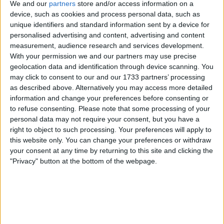
We and our
partners
store and/or access information on a
La Mission Locale du Roannais est un partenaire
device, such as cookies and process personal data, such as
essentiel pour les jeunes dans la région de Roanne,
unique identifiers and standard information sent by a device for
offrant un soutien et des services essentiels pour
personalised advertising and content, advertising and content
l’insertion professionnelle et sociale. Avec un
measurement, audience research and services development.
engagement à fournir un accompagnement personnalisé
With your permission we and our partners may use precise
et des services diversifiés, elle joue un rôle crucial dans
geolocation data and identification through device scanning. You
la construction d’un avenir plus prometteur pour les
may click to consent to our and our 1733 partners’ processing
jeunes. Pour toute aide ou information, la Mission Locale
as described above. Alternatively you may access more detailed
du Roannais se tient prête à accompagner chaque jeune
information and change your preferences before consenting or
dans son parcours vers l’autonomie et le succès.
to refuse consenting.
Please note that some processing of your
personal data may not require your consent, but you have a
right to object to such processing. Your preferences will apply to
this website only. You can change your preferences or withdraw
your consent at any time by returning to this site and clicking the
"Privacy" button at the bottom of the webpage.