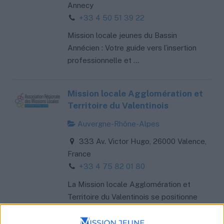
Annecy
+33 4 50 51 39 22
Mission locale jeunes du Bassin
Annécien : Votre guide vers l’insertion
professionnelle et ...
Mission locale Agglomération et
Territoire du Valentinois
Auvergne-Rhône-Alpes
333 Av. Victor Hugo, 26000 Valence,
France
+33 4 75 82 01 80
La Mission locale Agglomération et
Territoire du Valentinois se positionne
comme un allié précieu...