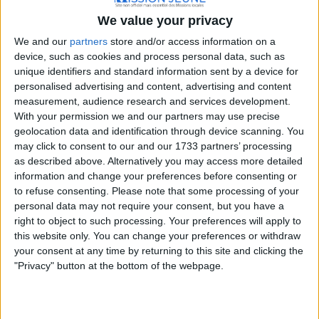
We value your privacy
Mission locale de Saint Vallier
We and our
partners
store and/or access information on a
Auvergne-Rhône-Alpes
device, such as cookies and process personal data, such as
unique identifiers and standard information sent by a device for
3 Av. de Québec, 26240 Saint-Vallier,
personalised advertising and content, advertising and content
France
measurement, audience research and services development.
+33 4 75 23 42 66
With your permission we and our partners may use precise
geolocation data and identification through device scanning. You
La Mission locale de Saint Vallier se
may click to consent to our and our 1733 partners’ processing
positionne comme un précieux allié pour
as described above. Alternatively you may access more detailed
résoudre les multip...
information and change your preferences before consenting or
to refuse consenting.
Please note that some processing of your
personal data may not require your consent, but you have a
Mission locale de Romans
right to object to such processing. Your preferences will apply to
this website only. You can change your preferences or withdraw
Auvergne-Rhône-Alpes
your consent at any time by returning to this site and clicking the
"Privacy" button at the bottom of the webpage.
30 Bd Rémy Roure, 26100 Romans-
sur-Isère, France
+33 4 75 70 79 40