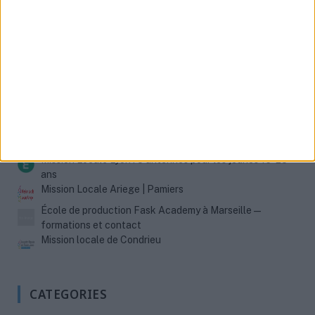
MISSIONS LOCALES
Mission locale de Goderville
Mission Locale Lyon : 5 antennes pour les jeunes 16-25
ans
Mission Locale Ariege | Pamiers
École de production Fask Academy à Marseille —
formations et contact
Mission locale de Condrieu
CATEGORIES