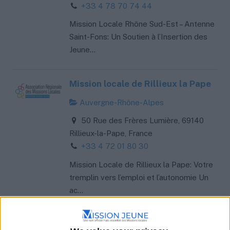
+33 4 78 70 74 44
Mission Locale Rhône Sud-Est – Antenne
Saint-Fons: Un Soutien à l’Insertion des
Jeune...
Mission locale de Rillieux la Pape
Auvergne-Rhône-Alpes
50 Rue des Frères Lumière, 69140
Rillieux-la-Pape, France
+33 4 72 01 80 30
Mission Locale de Rillieux la Pape: Votre
tremplin vers l’emploi et l’autonomie Un
ac...
Mission locale Sud Ouest