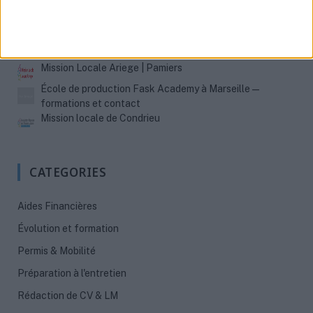
Mission locale de Goderville
Mission Locale Lyon : 5 antennes pour les jeunes 16-25
ans
Mission Locale Ariege | Pamiers
École de production Fask Academy à Marseille —
formations et contact
Mission locale de Condrieu
CATEGORIES
Aides Financières
Évolution et formation
Permis & Mobilité
Préparation à l'entretien
Rédaction de CV & LM