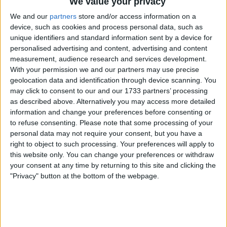
We value your privacy
Lyonnais
We and our
partners
store and/or access information on a
Auvergne-Rhône-Alpes
device, such as cookies and process personal data, such as
unique identifiers and standard information sent by a device for
12 Rue du Colonel Sebbane, 69600
personalised advertising and content, advertising and content
Oullins, France
measurement, audience research and services development.
+33 4 72 66 17 50
With your permission we and our partners may use precise
geolocation data and identification through device scanning. You
Mission Locale Sud Ouest Lyonnais:
may click to consent to our and our 1733 partners’ processing
Votre allié pour l’insertion
as described above. Alternatively you may access more detailed
professionnelle Accompagnem...
information and change your preferences before consenting or
to refuse consenting.
Please note that some processing of your
personal data may not require your consent, but you have a
Mission locale de Neuville sur
right to object to such processing. Your preferences will apply to
this website only. You can change your preferences or withdraw
Saône
your consent at any time by returning to this site and clicking the
Auvergne-Rhône-Alpes
"Privacy" button at the bottom of the webpage.
4 Av. Carnot, 69250 Neuville-sur-
Saône, France
+33 4 78 98 20 49