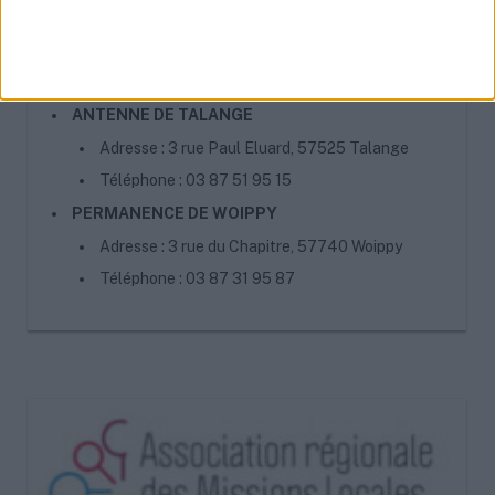
Adresse : 41 Route de Jouy, 57160 Moulins-lès-
Metz
Téléphone : 03 87 21 17 17
ANTENNE DE TALANGE
Adresse : 3 rue Paul Eluard, 57525 Talange
Téléphone : 03 87 51 95 15
PERMANENCE DE WOIPPY
Adresse : 3 rue du Chapitre, 57740 Woippy
Téléphone : 03 87 31 95 87