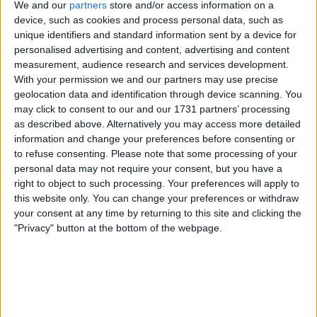
We and our
partners
store and/or access information on a
pour vous accompagner dans la recherche de talents.
device, such as cookies and process personal data, such as
unique identifiers and standard information sent by a device for
Pour rester informé de toutes les actions et actualités
personalised advertising and content, advertising and content
de la Mission Locale du Bassin de Longwy, vous pouvez
measurement, audience research and services development.
visiter leur site web et découvrir comment ils contribuent
With your permission we and our partners may use precise
au développement du territoire et à l’avenir des jeunes
geolocation data and identification through device scanning. You
may click to consent to our and our 1731 partners’ processing
de la région.
as described above. Alternatively you may access more detailed
information and change your preferences before consenting or
to refuse consenting.
Please note that some processing of your
Marque-pages
Partager
personal data may not require your consent, but you have a
right to object to such processing. Your preferences will apply to
this website only. You can change your preferences or withdraw
your consent at any time by returning to this site and clicking the
Carte
"Privacy" button at the bottom of the webpage.
A proximité
Filtre