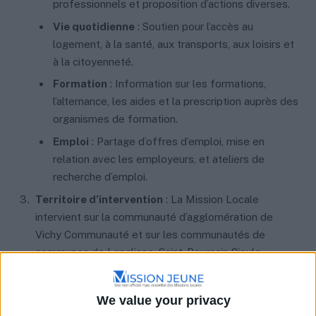
professionnels et proposition d’actions diverses.
Vie quotidienne
: Soutien pour l’accès au
logement, à la santé, aux transports, aux loisirs et
à la citoyenneté.
Formation
: Information sur les formations,
l’alternance, les aides et la prescription auprès des
organismes de formation.
Emploi
: Partage d’offres d’emploi, mise en
relation avec les employeurs, et ateliers de
recherche d’emploi.
Territoire d’intervention
: La Mission Locale
intervient sur la communauté d’agglomération de
Vichy Communauté et sur les communautés de
communes de Lapalisse, Saint-Pourçain Sioule
Limagne et d’Entr’Allier Besbre et Loire, couvrant ainsi
99 communes.
We value your privacy
Antennes et permanences
: Outre le siège à Vichy,