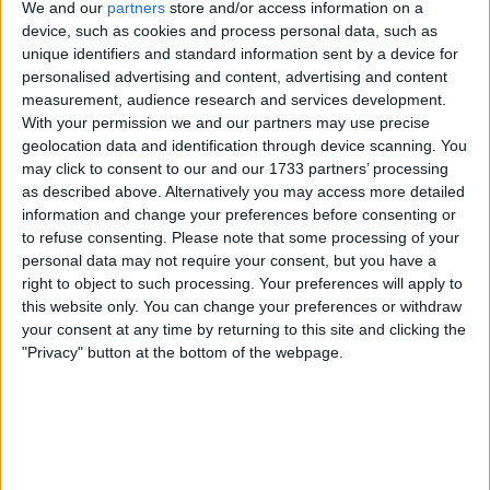
We and our
partners
store and/or access information on a
elle opère depuis son antenne de Gannat et organise
device, such as cookies and process personal data, such as
des permanences dans plusieurs communes dont le
unique identifiers and standard information sent by a device for
Mayet-de-Montagne, Saint-Germain-des-Fossés, et
personalised advertising and content, advertising and content
d’autres.
measurement, audience research and services development.
With your permission we and our partners may use precise
Horaires d’ouverture
:
geolocation data and identification through device scanning. You
may click to consent to our and our 1733 partners’ processing
Lundi au vendredi : 8h30 – 12h15 / 13h30 – 17h30
as described above. Alternatively you may access more detailed
Jeudi : 10h00 – 12h15 / 13h30 – 17h30
information and change your preferences before consenting or
to refuse consenting.
Please note that some processing of your
personal data may not require your consent, but you have a
La Mission Locale de Vichy joue un rôle vital dans la lutte
right to object to such processing. Your preferences will apply to
contre le chômage des jeunes, en offrant des services
this website only. You can change your preferences or withdraw
adaptés à leurs besoins individuels et en favorisant leur
your consent at any time by returning to this site and clicking the
intégration dans la société.
"Privacy" button at the bottom of the webpage.
Marque-pages
Partager