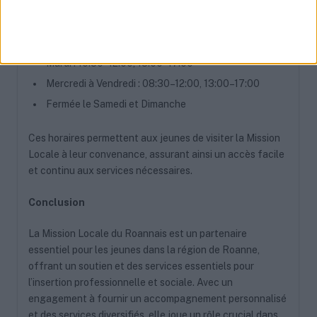
flexibles pour accommoder les besoins des jeunes :
Lundi : 08:30–12:00, 13:00–17:00
Mardi : 10:30–12:00, 13:00–17:00
Mercredi à Vendredi : 08:30–12:00, 13:00–17:00
Fermée le Samedi et Dimanche
Ces horaires permettent aux jeunes de visiter la Mission
Locale à leur convenance, assurant ainsi un accès facile
et continu aux services nécessaires.
Conclusion
La Mission Locale du Roannais est un partenaire
essentiel pour les jeunes dans la région de Roanne,
offrant un soutien et des services essentiels pour
l’insertion professionnelle et sociale. Avec un
engagement à fournir un accompagnement personnalisé
et des services diversifiés, elle joue un rôle crucial dans