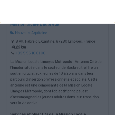
Mission locale Baubreuil
Nouvelle-Aquitaine
8 All. Fabre d'Eglantine, 87280 Limoges, France
41.23 km
+33 5 55 10 01 00
La Mission Locale Limoges Métropole – Antenne Cité de
l’Emploi, située dans le secteur de Baubreuil, offre un
soutien crucial aux jeunes de 16 à 25 ans dans leur
parcours d’insertion professionnelle et sociale. Cette
antenne est une composante de la Mission Locale
Limoges Métropole, dont l’objectif principal est
d’accompagner les jeunes adultes dans leur transition
vers la vie active.
Services et objectifs de la Mission Locale