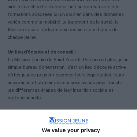
aide à la recherche d’emploi, une orientation vers des
formations adaptées ou un soutien dans des domaines
variés comme la mobilité, le logement ou la santé, la
Mission Locale s’adapte aux besoins spécifiques de
chaque jeune.
Un lieu d’écoute et de conseil :
La Mission Locale de Saint Yrieix la Perche est plus qu’un
simple bureau d’orientation : c’est un lieu d’écoute active
où les jeunes peuvent exprimer leurs inquiétudes, leurs
aspirations et obtenir des conseils avisés pour franchir
les différentes étapes de leur insertion sociale et
professionnelle.
Marque-pages
Partager
We value your privacy