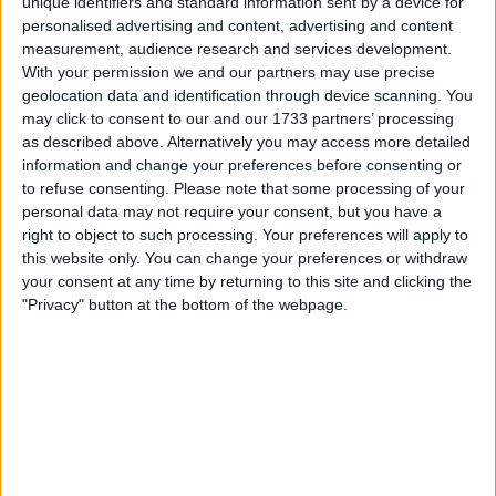
unique identifiers and standard information sent by a device for
personalised advertising and content, advertising and content
Services et accompagnement
measurement, audience research and services development.
With your permission we and our partners may use precise
Orientation professionnelle
: Conseil pour définir
geolocation data and identification through device scanning. You
may click to consent to our and our 1733 partners’ processing
des objectifs professionnels clairs et planifier leur
as described above. Alternatively you may access more detailed
réalisation.
information and change your preferences before consenting or
Élaboration de projets de formation
: Aide à la
to refuse consenting.
Please note that some processing of your
personal data may not require your consent, but you have a
création et à l’exécution de parcours de formation
right to object to such processing. Your preferences will apply to
adaptés aux aspirations et compétences du jeune.
this website only. You can change your preferences or withdraw
Accès à l’emploi
: Assistance dans la recherche
your consent at any time by returning to this site and clicking the
d’emploi et maintien en poste grâce à des stratégies
"Privacy" button at the bottom of the webpage.
personnalisées.
Approche holistique
: Prise en compte des divers
aspects de la vie du jeune pour une insertion
complète.
Engagement et partenariats