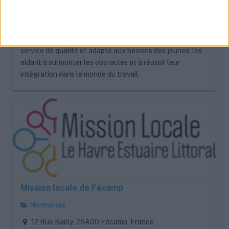
professionnelle, y compris les défis sociaux et
personnels.
La Mission Locale de Goderville s’engage à offrir un
service de qualité et adapté aux besoins des jeunes, les
aidant à surmonter les obstacles et à réussir leur
intégration dans le monde du travail.
Mission locale de Fécamp
Normandie
12 Rue Bailly, 76400 Fécamp, France