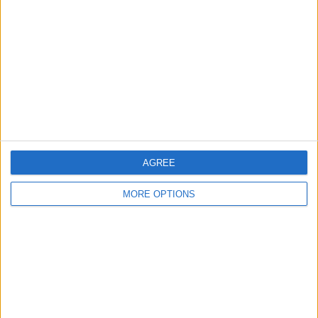
Mission Locale Rurale Du Talou | Saint-
Nicolas-d'Aliermont
AGREE
Normandie
MORE OPTIONS
205 Rue de Milan, 76510 Saint-Nicolas-d'Aliermont,
France
+33 2 35 85 99 85
Mission Locale Rurale Talou : Un soutien complet
pour l’insertion professionnelle
Votre Accompagnateur Personnel vers un Emploi Durable