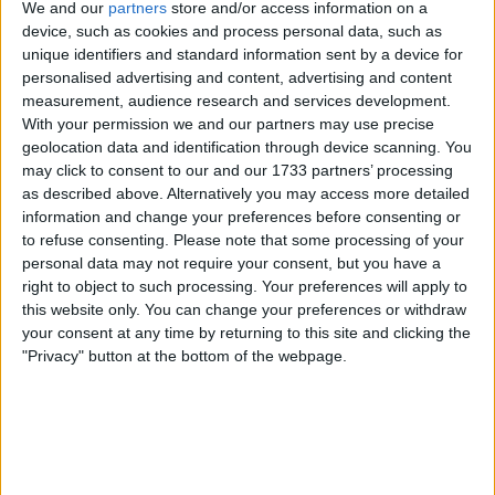
We and our
partners
store and/or access information on a
device, such as cookies and process personal data, such as
unique identifiers and standard information sent by a device for
Mission locale de Saint Romain de Colbosc
personalised advertising and content, advertising and content
measurement, audience research and services development.
Normandie
With your permission we and our partners may use precise
Rue Sylvestre Dumesnil, 76430 Saint-Romain-de-
geolocation data and identification through device scanning. You
Colbosc, France
may click to consent to our and our 1733 partners’ processing
+33 2 35 13 36 90
as described above. Alternatively you may access more detailed
information and change your preferences before consenting or
Mission Locale de Saint Romain de Colbosc : Un
to refuse consenting.
Please note that some processing of your
soutien complet pour l’insertion professionnelle
personal data may not require your consent, but you have a
right to object to such processing. Your preferences will apply to
Votre guide vers un emploi durable et épanouissant
this website only. You can change your preferences or withdraw
your consent at any time by returning to this site and clicking the
Services et engagement de la Mission Locale
"Privacy" button at the bottom of the webpage.
La Mission Locale de Saint Romain de Colbosc est
engagée à écouter, conseiller et accompagner les
jeunes dans leurs démarches d’insertion professionnelle.
L’objectif principal est de garantir un accès durable à
l’emploi pour chaque jeune qui sollicite son aide. Pour ce