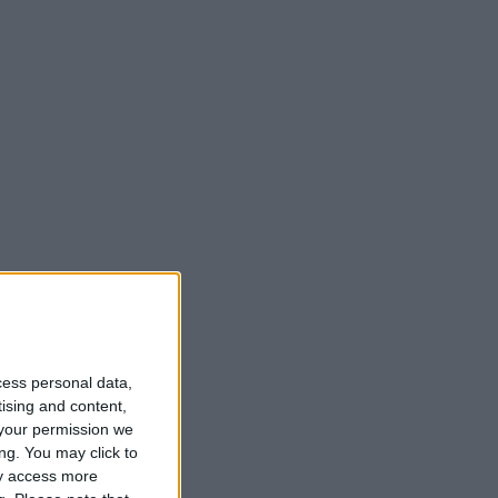
cess personal data,
tising and content,
your permission we
ng. You may click to
ay access more