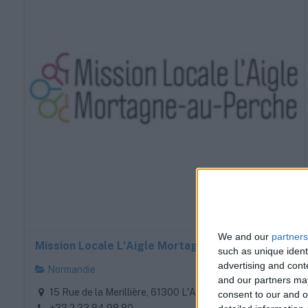
We and our
partners
Mission Locale L'Aigle Mortagne
such as unique ident
advertising and con
Normandie
and our partners may
15 Rue de la Merillière, 61300 L'Aigle
consent to our and o
+33 2 33 84 98 80