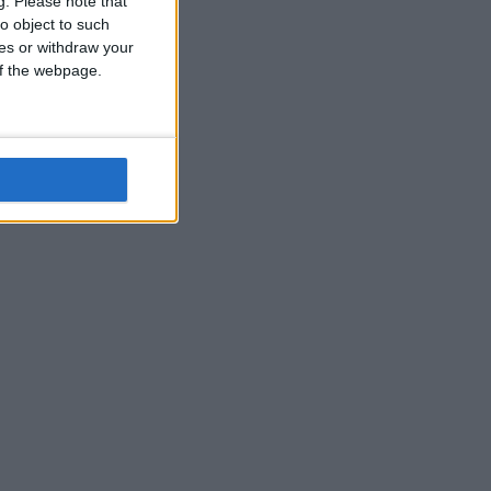
g.
Please note that
o object to such
ces or withdraw your
 of the webpage.