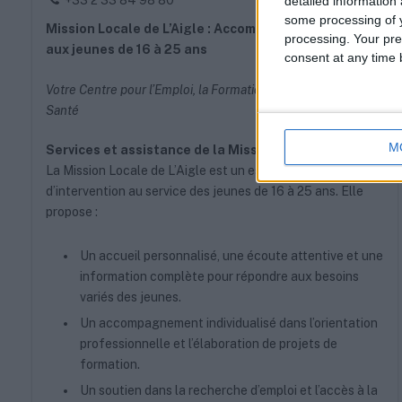
detailed information
some processing of y
Mission Locale de L’Aigle : Accompagnement dédié
processing. Your pre
aux jeunes de 16 à 25 ans
consent at any time b
Votre Centre pour l’Emploi, la Formation, le Logement et la
Santé
M
Services et assistance de la Mission Locale
La Mission Locale de L’Aigle est un espace clé
d’intervention au service des jeunes de 16 à 25 ans. Elle
propose :
Un accueil personnalisé, une écoute attentive et une
information complète pour répondre aux besoins
variés des jeunes.
Un accompagnement individualisé dans l’orientation
professionnelle et l’élaboration de projets de
formation.
Un soutien dans la recherche d’emploi et l’accès à la