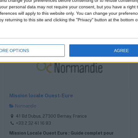
jeunes de la région.
 and change your preferences before consenting or to refuse consentin
our personal data may not require your consent, but you have a right t
ferences will apply to this website only. You can change your preferen
y returning to this site and clicking the "Privacy" button at the bottom
ORE OPTIONS
AGREE
Mission locale Ouest-Eure
Normandie
41 Bd Dubus, 27300 Bernay, France
+33 2 32 41 16 83
Mission Locale Ouest Eure : Guide complet pour