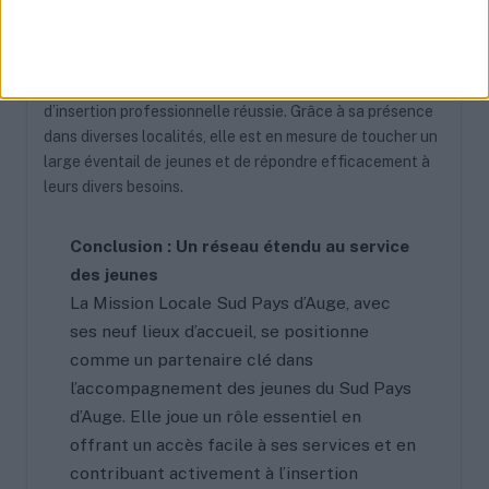
Engagement à favoriser l’autonomie des jeunes
La Mission Locale Sud Pays d’Auge s’engage à
accompagner les jeunes dans leur quête d’autonomie et
d’insertion professionnelle réussie. Grâce à sa présence
dans diverses localités, elle est en mesure de toucher un
large éventail de jeunes et de répondre efficacement à
leurs divers besoins.
Conclusion : Un réseau étendu au service
des jeunes
La Mission Locale Sud Pays d’Auge, avec
ses neuf lieux d’accueil, se positionne
comme un partenaire clé dans
l’accompagnement des jeunes du Sud Pays
d’Auge. Elle joue un rôle essentiel en
offrant un accès facile à ses services et en
contribuant activement à l’insertion