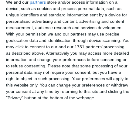
We and our
partners
store and/or access information on a
Antenne Montivilliers : 34 Rue du Pont Callouard,
device, such as cookies and process personal data, such as
76290 Montivilliers, 02 77 00 83 71
unique identifiers and standard information sent by a device for
Antenne Fécamp : 12 Bis Rue Bailly, 76400 Fécamp,
personalised advertising and content, advertising and content
measurement, audience research and services development.
02 35 29 06 18
With your permission we and our partners may use precise
geolocation data and identification through device scanning. You
Horaires d’ouverture
may click to consent to our and our 1731 partners’ processing
Ouvert du lundi au vendredi de 8h30 à 12h00 et de 13h30
as described above. Alternatively you may access more detailed
à 17h00 (16h30 le vendredi).
information and change your preferences before consenting or
to refuse consenting.
Please note that some processing of your
La Mission Locale Le Havre Estuaire Littoral est dédiée à
personal data may not require your consent, but you have a
l’accompagnement des jeunes adultes de la région, en
right to object to such processing. Your preferences will apply to
leur fournissant les outils et les ressources nécessaires
this website only. You can change your preferences or withdraw
pour une intégration professionnelle réussie.
your consent at any time by returning to this site and clicking the
"Privacy" button at the bottom of the webpage.