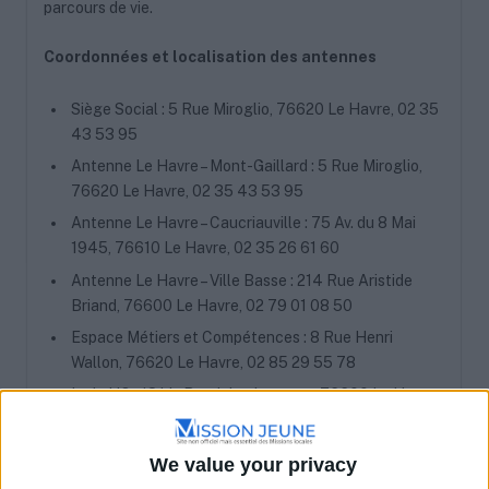
parcours de vie.
Coordonnées et localisation des antennes
Siège Social : 5 Rue Miroglio, 76620 Le Havre, 02 35
43 53 95
Antenne Le Havre – Mont-Gaillard : 5 Rue Miroglio,
76620 Le Havre, 02 35 43 53 95
Antenne Le Havre – Caucriauville : 75 Av. du 8 Mai
1945, 76610 Le Havre, 02 35 26 61 60
Antenne Le Havre – Ville Basse : 214 Rue Aristide
Briand, 76600 Le Havre, 02 79 01 08 50
Espace Métiers et Compétences : 8 Rue Henri
Wallon, 76620 Le Havre, 02 85 29 55 78
Le Lab’O : 18 bis Rue Jules Lecesne, 76600 Le Havre,
02 85 29 32 15
LH COACHING : 112-114 Bd Clemenceau, 76600 Le
We value your privacy
Havre, 02 21 76 13 90