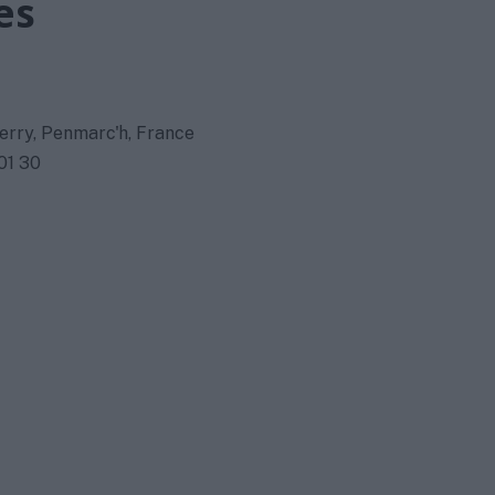
es
erry, Penmarc'h, France
01 30