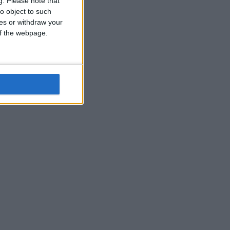
g.
Please note that
o object to such
ces or withdraw your
 of the webpage.