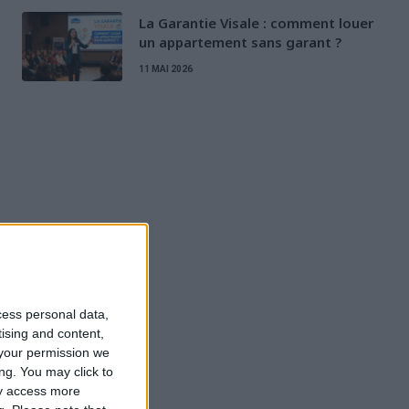
La Garantie Visale : comment louer
un appartement sans garant ?
11 MAI 2026
cess personal data,
tising and content,
your permission we
ng. You may click to
ay access more