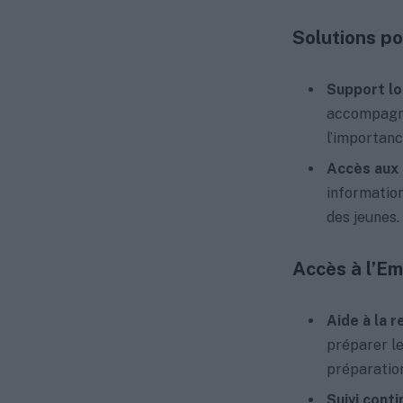
Solutions po
Support l
accompagne
l’importanc
Accès aux 
information
des jeunes.
Accès à l’Em
Aide à la 
préparer le
préparation
Suivi conti