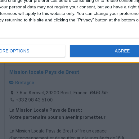
 and change your preferences before consenting or to refuse consentin
our personal data may not require your consent, but you have a right t
ferences will apply to this website only. You can change your preferen
y returning to this site and clicking the "Privacy" button at the bottom
ORE OPTIONS
AGREE
Mission locale Pays de Brest
Bretagne
7 Rue Keravel, 29200 Brest, France
64.51 km
+33 2 98 43 51 00
La Mission Locale Pays de Brest :
Votre partenaire pour un avenir prometteur
La Mission Locale Pays de Brest offre un espace
d’accompagnement et de soutien aux jeunes âgés de 16 à