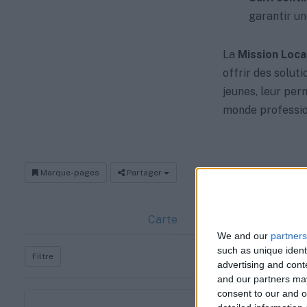
garantir un
La
Mission Loca
offrir des solut
jeunes, leur per
monde professio
Marque-pages
Partager
Carte
We and our
partners
such as unique ident
Filtre
advertising and con
and our partners may
consent to our and o