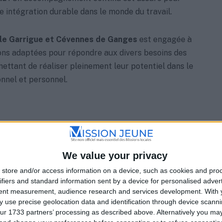
e intégration durable dans le monde du travail.
le Garrigue et Cévennes de Ganges
est engagée à
ions adaptées pour répondre aux divers besoins des
mettant de réaliser pleinement leur potentiel dans le
nnel et personnel.
We value your privacy
A proximité
store and/or access information on a device, such as cookies and pro
ifiers and standard information sent by a device for personalised adver
Liste
Grille
tent measurement, audience research and services development.
With 
 use precise geolocation data and identification through device scanni
ur 1733 partners’ processing as described above. Alternatively you m