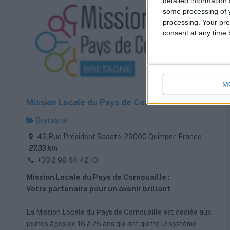
detailed information
some processing of y
processing. Your pre
consent at any time b
M
Mission Locale du Pays de Cornouaille
Bretagne
43 Rue Président Sadate, 29000 Quimper, France
27.33 km
+33 2 98 64 42 10
Mission Locale du Pays de Cornouaille :
Votre partenaire pour un avenir brillant
La Mission Locale du Pays de Cornouaille est dédiée aux
jeunes âgés de 16 à 25 ans qui ont quitté le système