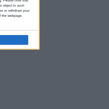
g.
Please note that
o object to such
ces or withdraw your
 of the webpage.