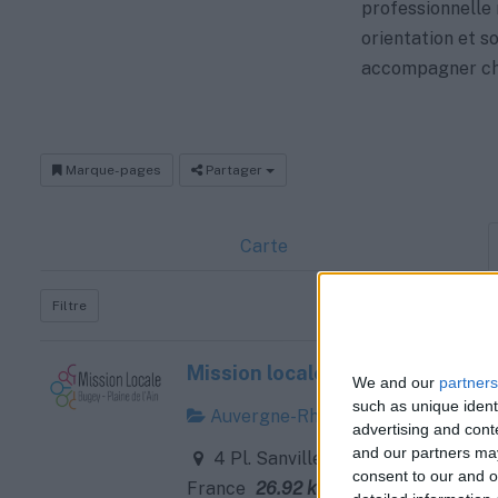
professionnelle 
orientation et s
accompagner ch
Marque-pages
Partager
Carte
Filtre
Mission locale Ambérieu en Bu
We and our
partners
such as unique ident
Auvergne-Rhône-Alpes
advertising and con
and our partners may
4 Pl. Sanville, 01500 Ambérieu-en
consent to our and o
France
26.92 km