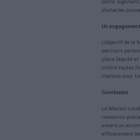
santé, logement, 
obstacles pouvan
Un engagement p
L’objectif de la
parcours personn
place l’équité et
contre toutes f
chances pour to
Conclusion
La Mission Loca
ressource préci
envers un accomp
efficacement les