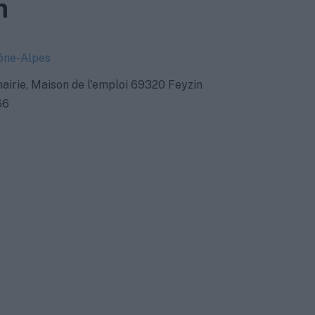
n
ône-Alpes
mairie, Maison de l'emploi 69320 Feyzin
66