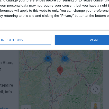
 and change your preferences before consenting or to refuse consentin
our personal data may not require your consent, but you have a right t
ferences will apply to this website only. You can change your preferen
 l’Ain
y returning to this site and clicking the "Privacy" button at the bottom
le
4
ORE OPTIONS
AGREE
6
5
n Blum,
m
rtenaire
, info...
rien