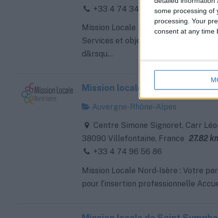
detailed information
+33 4 74 34 61 22
some processing of y
processing. Your pre
Mission Locale Jeunes Bugey Plaine de
consent at any time b
Services et objectifs La Mission Loca
d&rsqu...
M
Mission locale de Villefontaine
Auvergne-Rhône-Alpes
Centre Simone Signoret, Carr Léo
38090 Villefontaine, France
27.82 k
+33 4 74 96 56 86
Mission Locale Nord-Isère : Votre pa
pour l’insertion professionnelle Accueil
Mission locale de Saint Sympho