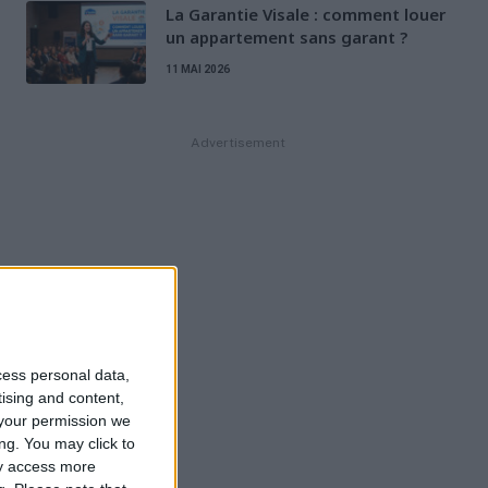
La Garantie Visale : comment louer
un appartement sans garant ?
11 MAI 2026
Advertisement
cess personal data,
tising and content,
your permission we
ng. You may click to
ay access more