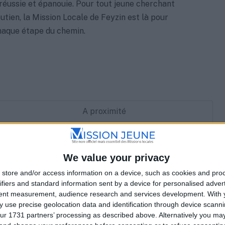
réussie et épanouie. Pour tout jeune cherchant
outien, la Mission Locale de Feyzin est là pour
aque étape du chemin.
A proximité
Liste
Grille
We value your privacy
Relancer la recherche lorsque la carte est déplacée
gey
store and/or access information on a device, such as cookies and pro
ifiers and standard information sent by a device for personalised adver
OSM
tent measurement, audience research and services development.
With 
 use precise geolocation data and identification through device scanni
-Bugey,
ur 1731 partners’ processing as described above. Alternatively you m