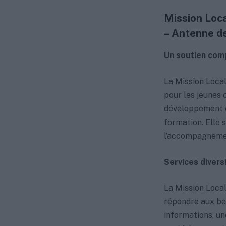
Mission Loc
– Antenne d
Un soutien comp
La Mission Local
pour les jeunes 
développement et
formation. Elle 
l’accompagnement
Services diver
La Mission Local
répondre aux bes
informations, u