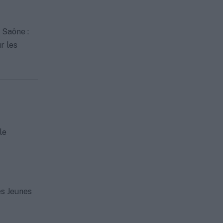
 Saône :
r les
le
s Jeunes