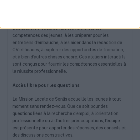
Des ateliers pour le développement des
compétences
Des ateliers fréquents visent à renforcer les
compétences des jeunes, à les préparer pour les
entretiens d’embauche, à les aider dans la rédaction de
CV efficaces, à explorer des opportunités de formation,
et à bien d’autres choses encore. Ces ateliers interactifs
sont conçus pour fournir les compétences essentielles à
la réussite professionnelle.
Accès libre pour les questions
La Mission Locale de Senlis accueille les jeunes à tout
moment sans rendez-vous. Que ce soit pour des
questions liées à la recherche d’emploi, à l’orientation
professionnelle ou à d’autres préoccupations, l’équipe
est présente pour apporter des réponses, des conseils et
des discussions constructives.