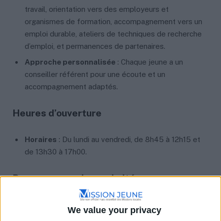
travail, orientation vers des employeurs et
organismes de formation, accompagnement vers un
emploi durable, ateliers de techniques de recherche
d’emploi, et permanences de partenaires.
Approche personnalisée
: Chaque jeune a un
conseiller référent pour une écoute et un
accompagnement adaptés.
Heures d’ouverture
Horaires
: Du lundi au vendredi, de 8h45 à 12h15 et
de 13h30 à 17h00.
Permanences de proximité
À Lassigny
(le lundi) :
We value your privacy
Mairie, Place Saint-Crépin, 60310 LASSIGNY.