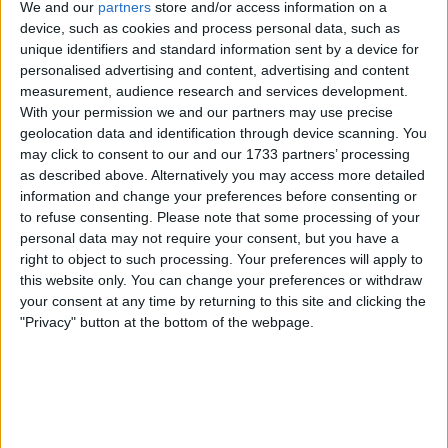
We and our
partners
store and/or access information on a
device, such as cookies and process personal data, such as
À Ressons-sur-Matz
(le jeudi après-midi) :
unique identifiers and standard information sent by a device for
Mairie, 1 Place Verdun, 60490 RESSONS-SUR-
personalised advertising and content, advertising and content
MATZ, ou
measurement, audience research and services development.
With your permission we and our partners may use precise
Maison du Conseil Départemental (MCD), 91, rue
geolocation data and identification through device scanning. You
de Compiègne, 60490 RESSONS-SUR-MATZ.
may click to consent to our and our 1733 partners’ processing
as described above. Alternatively you may access more detailed
information and change your preferences before consenting or
Ces services gratuits sont destinés à aider les jeunes à
to refuse consenting.
Please note that some processing of your
surmonter les obstacles à l’emploi et à l’autonomie, tout
personal data may not require your consent, but you have a
en les aidant à naviguer dans le marché du travail et à
right to object to such processing. Your preferences will apply to
accéder aux ressources nécessaires pour leur bien-être
this website only. You can change your preferences or withdraw
et leur développement personnel.
your consent at any time by returning to this site and clicking the
"Privacy" button at the bottom of the webpage.
Marque-pages
Partager