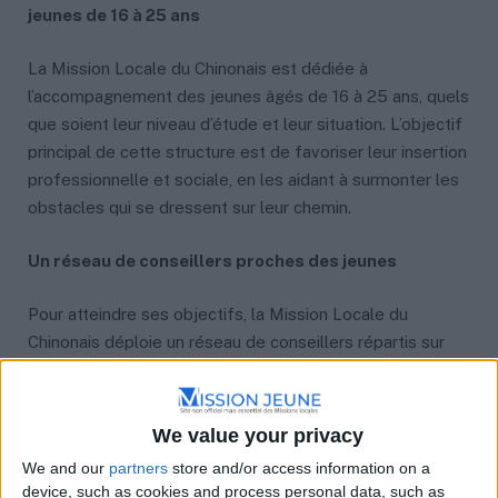
jeunes de 16 à 25 ans
La Mission Locale du Chinonais est dédiée à
l’accompagnement des jeunes âgés de 16 à 25 ans, quels
que soient leur niveau d’étude et leur situation. L’objectif
principal de cette structure est de favoriser leur insertion
professionnelle et sociale, en les aidant à surmonter les
obstacles qui se dressent sur leur chemin.
Un réseau de conseillers proches des jeunes
Pour atteindre ses objectifs, la Mission Locale du
Chinonais déploie un réseau de conseillers répartis sur
différents territoires. Ces conseillers assurent des
permanences et se rendent chez les partenaires pour
être au plus près des jeunes. Ils sont là pour écouter,
We value your privacy
conseiller, et accompagner les jeunes dans leurs
We and our
partners
store and/or access information on a
démarches.
device, such as cookies and process personal data, such as