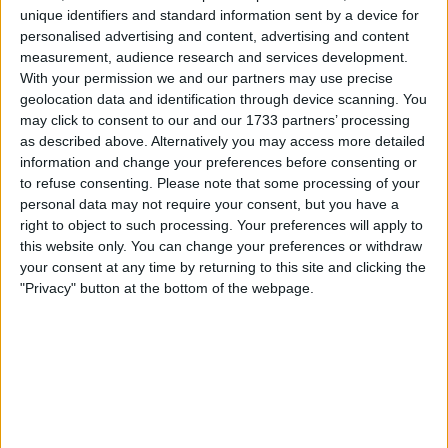
unique identifiers and standard information sent by a device for
Territoire du Chinonais : Un vaste périmètre d’action
personalised advertising and content, advertising and content
measurement, audience research and services development.
With your permission we and our partners may use precise
La Mission Locale de Chinon intervient sur l’ensemble du
geolocation data and identification through device scanning. You
territoire du Chinonais, qui englobe plusieurs cantons,
may click to consent to our and our 1733 partners’ processing
dont Avoine, Azay-le-Rideau, Bourgueil, Chinon, l’Île
as described above. Alternatively you may access more detailed
Bouchard, Richelieu et Sainte-Maure de Touraine. Cette
information and change your preferences before consenting or
couverture géographique vise à rendre ses services
to refuse consenting.
Please note that some processing of your
personal data may not require your consent, but you have a
accessibles au plus grand nombre de jeunes résidant
right to object to such processing. Your preferences will apply to
dans la région.
this website only. You can change your preferences or withdraw
your consent at any time by returning to this site and clicking the
Horaires de permanence pour une disponibilité
"Privacy" button at the bottom of the webpage.
maximale
Les horaires de permanence de la Mission Locale du
Chinonais sont conçus pour répondre aux besoins des
jeunes. Ils sont les suivants :