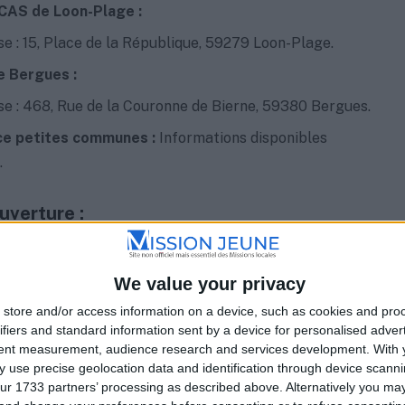
CAS de Loon-Plage :
e : 15, Place de la République, 59279 Loon-Plage.
 Bergues :
e : 468, Rue de la Couronne de Bierne, 59380 Bergues.
e petites communes :
Informations disponibles
.
uverture :
 Vendredi : 08h30 à 12h00 / 13h30 à 17h30.
We value your privacy
Dimanche : Fermé.
store and/or access information on a device, such as cookies and pro
ifiers and standard information sent by a device for personalised adver
tent measurement, audience research and services development.
With 
 use precise geolocation data and identification through device scanni
ur 1733 partners’ processing as described above. Alternatively you m