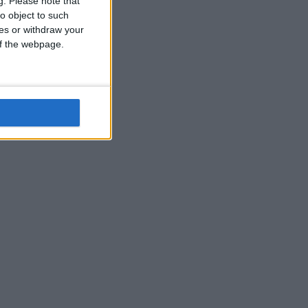
g.
Please note that
o object to such
ces or withdraw your
 of the webpage.