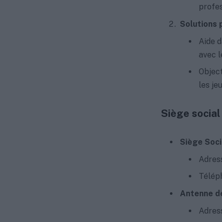
profes
Solutions p
Aide d
avec l
Object
les je
Siège social
Siège Socia
Adress
Téléph
Antenne de
Adress