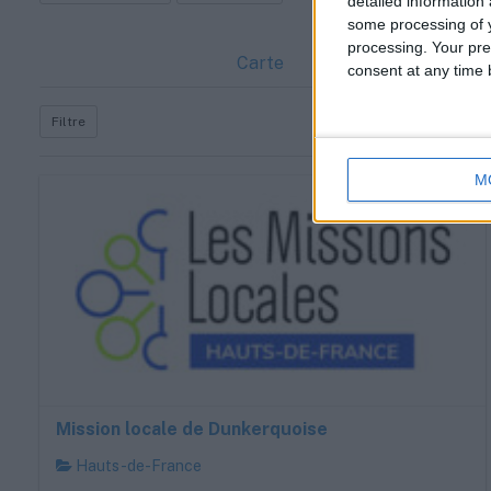
detailed information
some processing of y
processing. Your pre
Carte
consent at any time b
Filtre
M
Mission locale de Dunkerquoise
Hauts-de-France