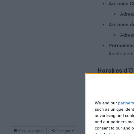
Antenne C
Adress
Antenne de
Adress
Permanenc
localement
Horaires d’O
Du Lundi au
Samedi et 
We and our
partners
such as unique ident
advertising and con
and our partners may
consent to our and o
Marque-pages
Partager