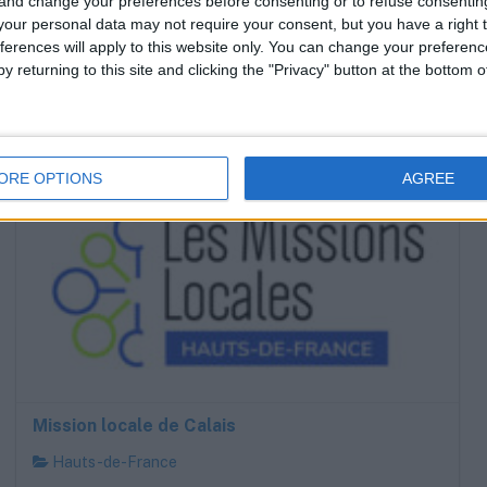
 and change your preferences before consenting or to refuse consentin
our personal data may not require your consent, but you have a right t
ferences will apply to this website only. You can change your preferen
A proximité
y returning to this site and clicking the "Privacy" button at the bottom
Liste
Grille
ORE OPTIONS
AGREE
Mission locale de Calais
Hauts-de-France