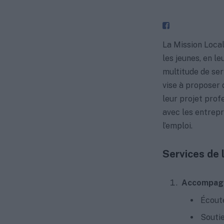
La Mission Loca
les jeunes, en l
multitude de serv
vise à proposer 
leur projet prof
avec les entrepri
l’emploi.
Services de 
Accompagn
Écout
Soutie