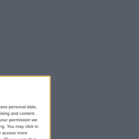
cess personal data,
tising and content,
your permission we
ng. You may click to
ay access more