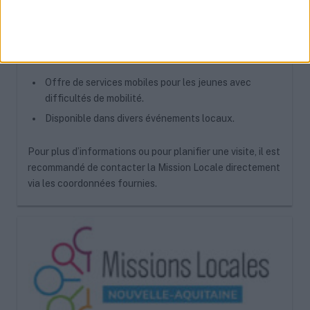
Arudy, Bedous, Navarrenx, Laruns (Antenne Oloron).
Bureau mobile « MILO » :
Offre de services mobiles pour les jeunes avec
difficultés de mobilité.
Disponible dans divers événements locaux.
Pour plus d’informations ou pour planifier une visite, il est
recommandé de contacter la Mission Locale directement
via les coordonnées fournies.