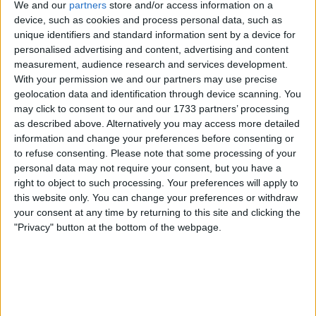
Accompagnement personnalisé :
We and our
partners
store and/or access information on a
device, such as cookies and process personal data, such as
unique identifiers and standard information sent by a device for
Chaque jeune reçoit un accompagnement
personalised advertising and content, advertising and content
personnalisé en fonction de ses besoins et de ses
measurement, audience research and services development.
objectifs.
With your permission we and our partners may use precise
geolocation data and identification through device scanning. You
may click to consent to our and our 1733 partners’ processing
Les jeunes résidant à Billère ou dans les régions
as described above. Alternatively you may access more detailed
environnantes sont encouragés à contacter la Mission
information and change your preferences before consenting or
Locale pour profiter de ces services et obtenir un
to refuse consenting.
Please note that some processing of your
accompagnement adapté à leurs besoins et aspirations.
personal data may not require your consent, but you have a
right to object to such processing. Your preferences will apply to
this website only. You can change your preferences or withdraw
your consent at any time by returning to this site and clicking the
Marque-pages
Partager
"Privacy" button at the bottom of the webpage.
Carte
A proximité