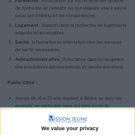
Formation :
Information sur les différentes options
de formation et conseils sur la meilleure voie à suivre
selon les intérêts et les compétences.
Logement :
Support dans la recherche de logements
adaptés et accessibles.
Santé :
Information et orientation vers les services
de santé nécessaires.
Aide administrative :
Assistance dans la navigation
des procédures administratives et l’accès aux droits.
Public Ciblé :
Jeunes de 16 à 25 ans résidant à Billère ou dans les
environs, en particulier ceux qui sont sortis du
système scolaire et cherchent à s’intégrer
professionnellement et socialement.
We value your privacy