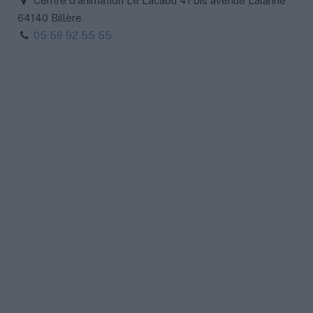
Centre d'animation Le Lacaoü 41 bis avenue Lalanne
64140 Billère
05 59 92 55 55