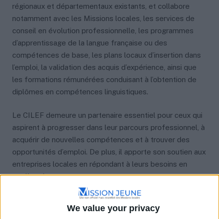
régionaux et départementaux existants, et collabore
notamment avec les Missions locales, les services de
conseil en évolution professionnelle, les programmes
d’apprentissage de la langue française ou des
compétences de base, les plans locaux d’insertion dans
l’emploi, la validation des acquis d’expérience, ainsi que
les formations rémunérées conduisant à l’obtention de
diplômes en compétences linguistiques.
Le CILEF demeure un partenaire essentiel pour ceux qui
aspirent à progresser dans leur parcours professionnel, à
acquérir de nouvelles compétences et à trouver des
opportunités d’emploi. De plus, il apporte son soutien aux
entreprises locales en répondant à leurs besoins en
matière de recrutement.
We value your privacy
Marque-pages
Partager