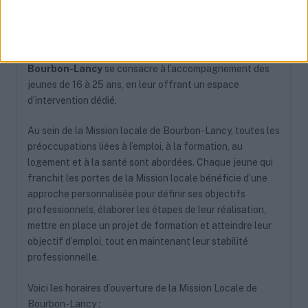
Bourbon-Lancy, France
54.78 km
+33 6 68 79 43 73
La
Mission Locale du Charolais – Antenne de
Bourbon-Lancy
se consacre à l’accompagnement des
jeunes de 16 à 25 ans, en leur offrant un espace
d’intervention dédié.
Au sein de la Mission locale de Bourbon-Lancy, toutes les
préoccupations liées à l’emploi, à la formation, au
logement et à la santé sont abordées. Chaque jeune qui
franchit les portes de la Mission locale bénéficie d’une
approche personnalisée pour définir ses objectifs
professionnels, élaborer les étapes de leur réalisation,
mettre en place un projet de formation et atteindre leur
objectif d’emploi, tout en maintenant leur stabilité
professionnelle.
Voici les horaires d’ouverture de la Mission Locale de
Bourbon-Lancy :