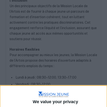
l’inclusion
Un des principaux objectifs de la Mission Locale de
l’Artois est de fournir à chaque jeune un parcours de
formation et d’insertion cohérent, tout en luttant
activement contre les pratiques discriminatoires. Cet
engagement renforce l’équité et l’inclusion, assurant que
chaque jeune ait accès aux mêmes opportunités et
soutiens pour réussir.
Horaires flexibles
Pour accompagner au mieux les jeunes, la Mission Locale
de l’Artois propose des horaires d’ouverture adaptés à
différents emplois du temps :
Lundi à jeudi : 08:30–12:00, 13:30–17:00
Vendredi : 08:30–12:00
Samedi et dimanche : Fermé Ces horaires permettent
aux jeunes de planifier facilement leurs visites et
We value your privacy
consultations, garantissant ainsi un accès continu