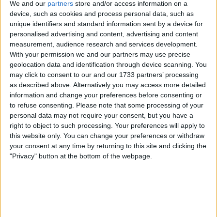
aux services nécessaires.
We and our
partners
store and/or access information on a
device, such as cookies and process personal data, such as
unique identifiers and standard information sent by a device for
Conclusion
personalised advertising and content, advertising and content
La Mission Locale de l’Artois est un allié incontournable
measurement, audience research and services development.
pour les jeunes en quête d’intégration professionnelle et
With your permission we and our partners may use precise
sociale. En offrant des services complets et en
geolocation data and identification through device scanning. You
s’engageant pour l’égalité, elle joue un rôle déterminant
may click to consent to our and our 1733 partners’ processing
dans la construction de parcours professionnels
as described above. Alternatively you may access more detailed
fructueux pour les jeunes de la région.
information and change your preferences before consenting or
to refuse consenting.
Please note that some processing of your
personal data may not require your consent, but you have a
right to object to such processing. Your preferences will apply to
this website only. You can change your preferences or withdraw
your consent at any time by returning to this site and clicking the
"Privacy" button at the bottom of the webpage.