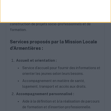
d’insertion professionnelle et sociale. Elle offre un
ensemble de services destinés à résoudre les
problématiques liées à la recherche d’emploi, la
construction de projets socio-professionnels et de
formation.
Services proposés par la Mission Locale
d’Armentières :
Accueil et orientation :
Service d’accueil pour fournir des informations et
orienter les jeunes selon leurs besoins.
Accompagnement en matière de santé,
logement, transport et accès aux droits.
Accompagnement personnalisé :
Aide à la définition et à la réalisation de parcours
de formation et d’insertion professionnelle.