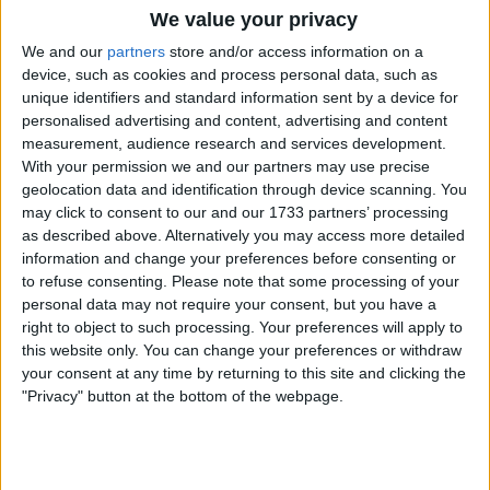
We value your privacy
Bourgogne-Franche-Comté
We and our
partners
store and/or access information on a
6 bis avenue Guigone de Salins,
device, such as cookies and process personal data, such as
21200 Beaune, France
unique identifiers and standard information sent by a device for
personalised advertising and content, advertising and content
La Mission locale de Beaune, un espace
measurement, audience research and services development.
dédié aux jeunes âgés de 16 à 25 ans,
With your permission we and our partners may use precise
s’engage à abo...
geolocation data and identification through device scanning. You
may click to consent to our and our 1733 partners’ processing
as described above. Alternatively you may access more detailed
Mission locale des Marches de
information and change your preferences before consenting or
to refuse consenting.
Please note that some processing of your
Bourgogne
personal data may not require your consent, but you have a
Bourgogne-Franche-Comté
right to object to such processing. Your preferences will apply to
this website only. You can change your preferences or withdraw
7 Pass. Anatole France, 21500
your consent at any time by returning to this site and clicking the
Montbard, France
"Privacy" button at the bottom of the webpage.
+33 3 80 92 36 23
La Mission Locale des Marches de
Bourgogne, localisée dans le nord du