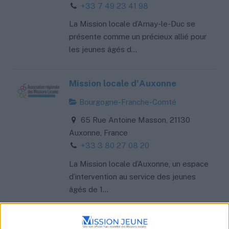
+33 7 49 23 41 98
La Mission locale d’Arnay-le-Duc se
présente comme un précieux allié pour
les jeunes âgés d...
Mission locale d'Auxonne
Bourgogne-Franche-Comté
65 Rue Antoine Masson, 21130
Auxonne, France
+33 3 80 27 08 20
La Mission locale d’Auxonne, un espace
d’intervention au service des jeunes
âgés de 1...
Mission locale de Beaune