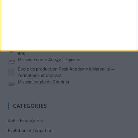
MISSIONS LOCALES
Mission locale de Goderville
Mission Locale Lyon : 5 antennes pour les jeunes 16-25
ans
Mission Locale Ariege | Pamiers
École de production Fask Academy à Marseille —
formations et contact
Mission locale de Condrieu
CATEGORIES
Aides Financières
Évolution et formation